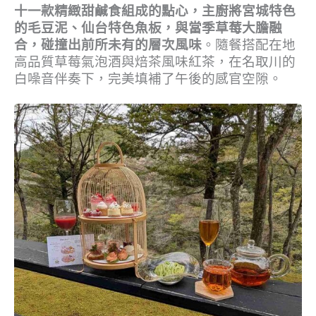
十一款精緻甜鹹食組成的點心，主廚將宮城特色
的毛豆泥、仙台特色魚板，與當季草莓大膽融
合，碰撞出前所未有的層次風味
。隨餐搭配在地
高品質草莓氣泡酒與焙茶風味紅茶，在名取川的
白噪音伴奏下，完美填補了午後的感官空隙。