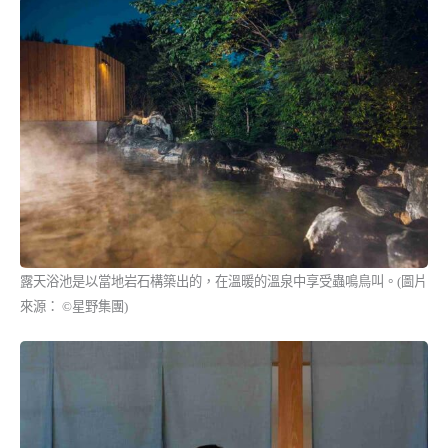
露天浴池是以當地岩石構築出的，在溫暖的溫泉中享受蟲鳴鳥叫。(圖片
來源： ©星野集團)