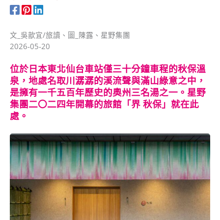
文_吳歆宜/旅讀、圖_陳露、星野集團
2026-05-20
位於日本東北仙台車站僅三十分鐘車程的秋保溫
泉，地處名取川潺潺的溪流聲與滿山綠意之中，
是擁有一千五百年歷史的奧州三名湯之一。星野
集團二〇二四年開幕的旅館「界 秋保」就在此
處。