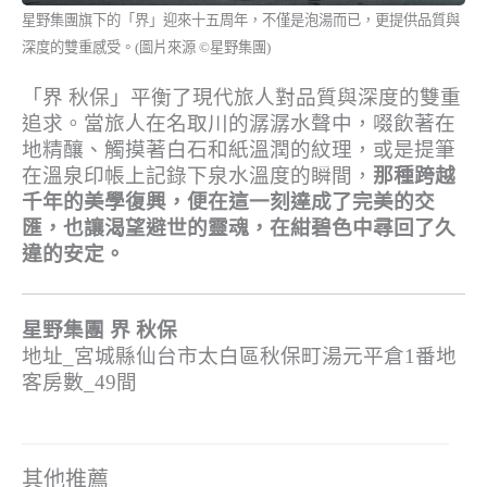
星野集團旗下的「界」迎來十五周年，不僅是泡湯而已，更提供品質與
深度的雙重感受。(圖片來源 ©星野集團)
「界 秋保」平衡了現代旅人對品質與深度的雙重
追求。當旅人在名取川的潺潺水聲中，啜飲著在
地精釀、觸摸著白石和紙溫潤的紋理，或是提筆
在溫泉印帳上記錄下泉水溫度的瞬間，
那種跨越
千年的美學復興，便在這一刻達成了完美的交
匯，也讓渴望避世的靈魂，在紺碧色中尋回了久
違的安定。
星野集團 界 秋保
地址_宮城縣仙台市太白區秋保町湯元平倉1番地
客房數_49間
其他推薦