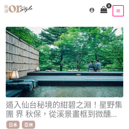
跳
至
主
要
內
容
遁入仙台秘境的紺碧之淵！星野集
團 界 秋保，從溪景畫框到微醺茶
會
日本
亞洲