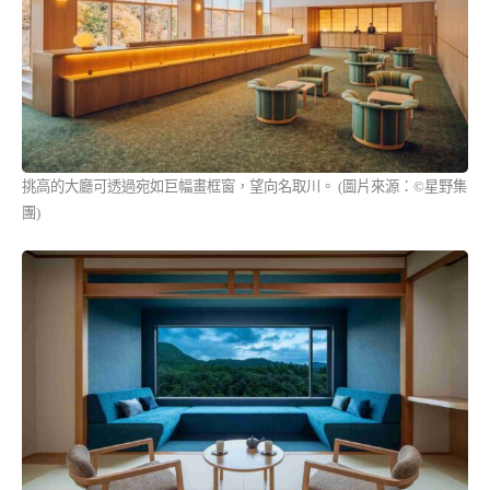
挑高的大廳可透過宛如巨幅畫框窗，望向名取川。 (圖片來源：©星野集
團)