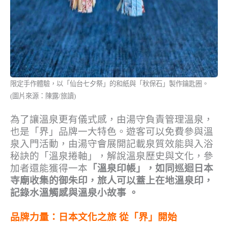
限定手作體驗，以「仙台七夕祭」的和紙與「秋保石」製作鑰匙圈。
(圖片來源：陳露/旅讀)
為了讓溫泉更有儀式感，由湯守負責管理溫泉，
也是「界」品牌一大特色。遊客可以免費參與溫
泉入門活動，由湯守會展開記載泉質效能與入浴
秘訣的「溫泉捲軸」，解說溫泉歷史與文化，參
加者還能獲得一本
「溫泉印帳」，如同巡迴日本
寺廟收集的御朱印，旅人可以蓋上在地溫泉印，
記錄水溫觸感與溫泉小故事 。
品牌力量：日本文化之旅 從「界」開始