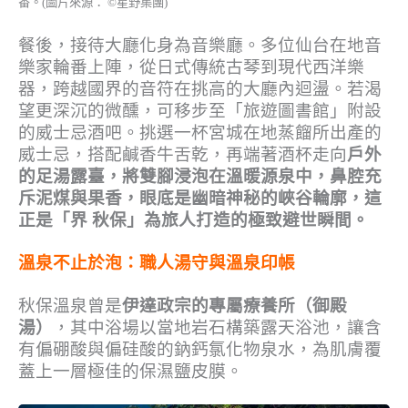
番。(圖片來源： ©星野集團)
餐後，接待大廳化身為音樂廳。多位仙台在地音
樂家輪番上陣，從日式傳統古琴到現代西洋樂
器，跨越國界的音符在挑高的大廳內迴盪。若渴
望更深沉的微醺，可移步至「旅遊圖書館」附設
的威士忌酒吧。挑選一杯宮城在地蒸餾所出產的
威士忌，搭配鹹香牛舌乾，再端著酒杯走向
戶外
的足湯露臺，將雙腳浸泡在溫暖源泉中，鼻腔充
斥泥煤與果香，眼底是幽暗神秘的峽谷輪廓，這
正是「界 秋保」為旅人打造的極致避世瞬間。
溫泉不止於泡：職人湯守與溫泉印帳
秋保溫泉曾是
伊達政宗的專屬療養所（御殿
湯）
，其中浴場以當地岩石構築露天浴池，讓含
有偏硼酸與偏硅酸的鈉鈣氯化物泉水，為肌膚覆
蓋上一層極佳的保濕鹽皮膜。