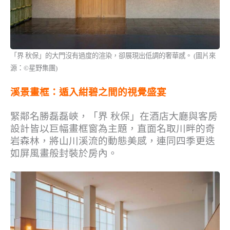
「界 秋保」的大門沒有過度的渲染，卻展現出低調的奢華感。 (圖片來
源：©星野集團)
溪景畫框：遁入紺碧之間的視覺盛宴
緊鄰名勝磊磊峽，「界 秋保」在酒店大廳與客房
設計皆以巨幅畫框窗為主題，直面名取川畔的奇
岩森林，將山川溪流的動態美感，連同四季更迭
如屏風畫般封裝於房內。