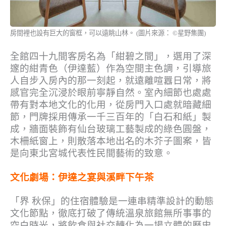
房間裡也設有巨大的窗框，可以遠眺山林。 (圖片來源： ©星野集團)
全館四十九間客房名為「紺碧之間」，選用了深
邃的紺青色（伊達藍）作為空間主色調，引導旅
人自步入房內的那一刻起，就遠離喧囂日常，將
感官完全沉浸於眼前寧靜自然。室內細節也處處
帶有對本地文化的化用，從房門入口處就暗藏細
節，門牌採用傳承一千三百年的「白石和紙」製
成，牆面裝飾有仙台玻璃工藝製成的綠色圓盤，
木柵紙窗上，則散落本地出名的木芥子圖案，皆
是向東北宮城代表性民間藝術的致意。
文化劇場：伊達之宴與溪畔下午茶
「界 秋保」的住宿體驗是一連串精準設計的動態
文化節點，徹底打破了傳統溫泉旅館無所事事的
空白時光，將飲食與社交轉化為一場立體的歷史