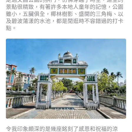
景點很精致，有著許多本地人童年的記憶，公園
雖小，五臟俱全，椰林樹影、盛開的三角梅、以
及碧波蕩漾的水池，都是閒逛時不容錯過的打卡
點。
令我印象頗深的是幾座銘刻了感恩和祝福的涼