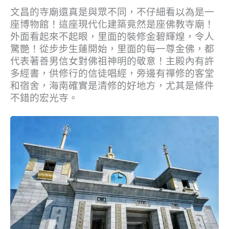
文昌的寺廟還真是與眾不同，不仔細看以為是一
座博物館！這座現代化建築竟然是座佛教寺廟！
外面看起來不起眼，里面的裝修金碧輝煌，令人
驚艷！從步步生蓮開始，里面的每一尊金佛，都
代表著善男信女對佛祖神明的敬意！主殿內有許
多經書，供修行的信徒唱經，旁邊有禪修的客堂
和宿舍，海南確實是清修的好地方，尤其是條件
不錯的宏光寺。