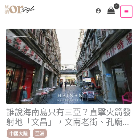
跳
至
主
要
內
容
誰說海南島只有三亞？直擊火箭發
射地「文昌」，文南老街、孔廟、
第一市場，人少景美性價比最高
中國大陸
亞洲