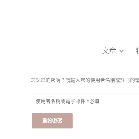
跳
至
主
要
內
容
文章
忘記您的密嗎？請輸入您的使用者名稱或註冊的
重設密碼