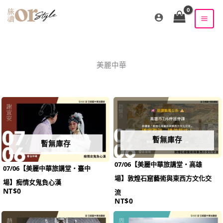
跳
至
主
要
內
容
美麗中華
暫無庫存
暫無庫存
07/06【美麗中華旅講堂‧高雄
07/06【美麗中華旅講堂‧臺中
場】敦煌石窟藝術與東西方文化交
場】痴情女鬼負心漢
NT$
0
流
NT$
0