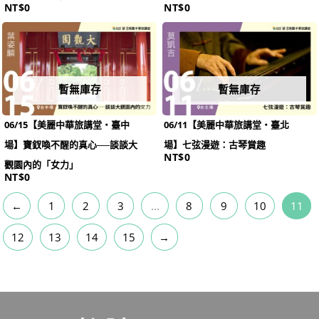
NT$
0
NT$
0
暫無庫存
暫無庫存
06/15【美麗中華旅講堂‧臺中
06/11【美麗中華旅講堂‧臺北
場】寶釵喚不醒的真心──談談大
場】七弦漫遊：古琴賞趣
NT$
0
觀園內的「女力」
NT$
0
←
1
2
3
...
8
9
10
11
12
13
14
15
→