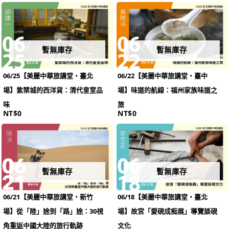
暫無庫存
暫無庫存
06/25【美麗中華旅講堂‧臺北
06/22【美麗中華旅講堂‧臺中
場】紫禁城的西洋貨：清代皇室品
場】味道的航線：福州家族味道之
味
旅
NT$
0
NT$
0
暫無庫存
暫無庫存
06/21【美麗中華旅講堂‧新竹
06/18【美麗中華旅講堂‧臺北
場】從「陸」途到「路」途：30視
場】故宮「愛硯成痴展」導覽談硯
角重返中國大陸的旅行軌跡
文化