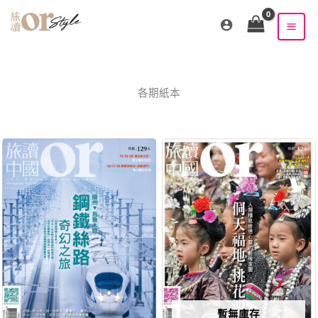
跳
至
主
要
內
容
各期紙本
原
目
原
目
始
前
始
前
價
價
價
價
格：
格：
格：
格：
NT$250。
NT$100。
NT$250。
NT$100。
暫無庫存