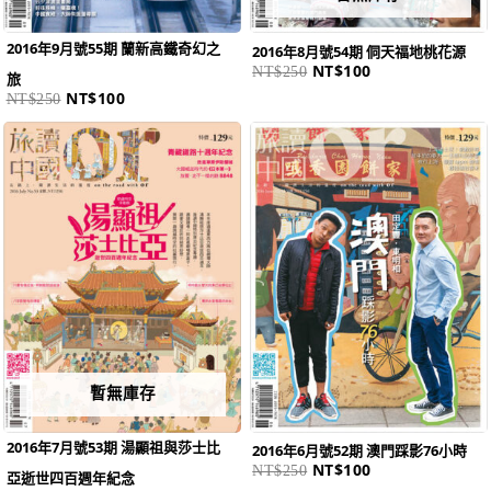
2016年9月號55期 蘭新高鐵奇幻之
2016年8月號54期 侗天福地桃花源
NT$
100
NT$
250
旅
NT$
100
NT$
250
原
目
原
目
始
前
始
前
價
價
價
價
格：
格：
格：
格：
NT$250。
NT$100。
NT$250。
NT$100。
暫無庫存
2016年7月號53期 湯顯祖與莎士比
2016年6月號52期 澳門踩影76小時
NT$
100
NT$
250
亞逝世四百週年紀念