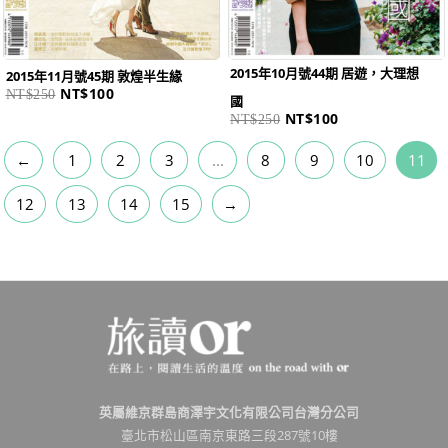
2015年10月號44期 居遊，大理想
2015年11月號45期 敦煌半生緣
NT$
100
NT$
250
國
NT$
100
NT$
250
←
1
2
3
...
8
9
10
11
12
13
14
15
→
英屬維京群島商澤宇文化有限公司台灣分公司
臺北市松山區南京東路三段287號10樓