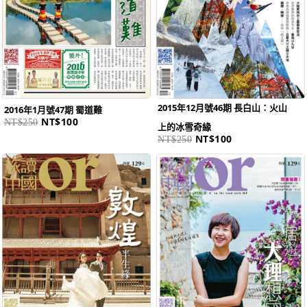
2015年12月號46期 長白山：火山
2016年1月號47期 蜀道難
NT$
100
NT$
250
上的冰雪奇緣
NT$
100
NT$
250
原
目
原
目
始
前
始
前
價
價
價
價
格：
格：
格：
格：
NT$250。
NT$100。
NT$250。
NT$100。