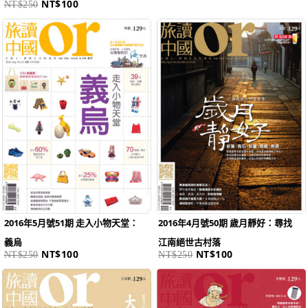
NT$
100
NT$
250
原
目
原
目
始
前
始
前
價
價
價
價
格：
格：
格：
格：
NT$250。
NT$100。
NT$250。
NT$100。
2016年5月號51期 走入小物天堂：
2016年4月號50期 歲月靜好：尋找
義烏
江南絕世古村落
NT$
100
NT$
100
NT$
250
NT$
250
原
目
原
目
始
前
始
前
價
價
價
價
格：
格：
格：
格：