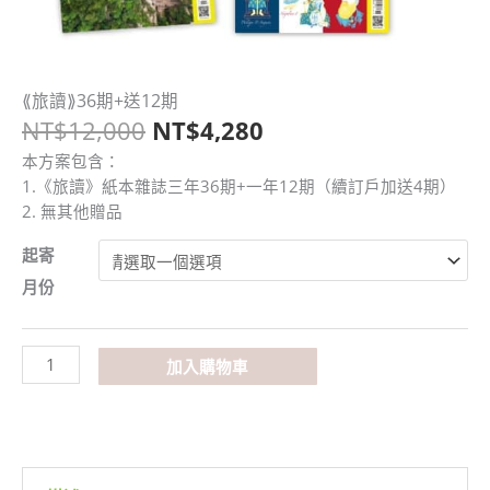
原
目
⟪旅讀⟫36期+送12期
⟪旅
始
前
NT$
12,000
NT$
4,280
讀⟫
價
價
36
本方案包含：
格：
格：
期
1.《旅讀》紙本雜誌三年36期+一年12期（續訂戶加送4期）
NT$12,000。
NT$4,280。
+送
2. 無其他贈品
12
期
起寄
數
月份
量
加入購物車