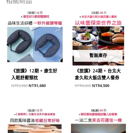
相關商品
原
目
原
目
始
前
始
前
價
價
價
價
格：
格：
格：
格：
NT$3,980。
NT$1,680。
NT$8,660。
NT$4,500。
暫無庫存
《旅讀》12期 + 康生好
《旅讀》24期 + 台北大
入眠舒壓頸枕
倉久和大飯店雙人餐券
NT$
3,980
NT$
1,680
NT$
8,660
NT$
4,500
原
目
原
目
始
前
始
前
價
價
價
價
格：
格：
格：
格：
NT$3,480。
NT$1,680。
NT$18,000。
NT$8,990。