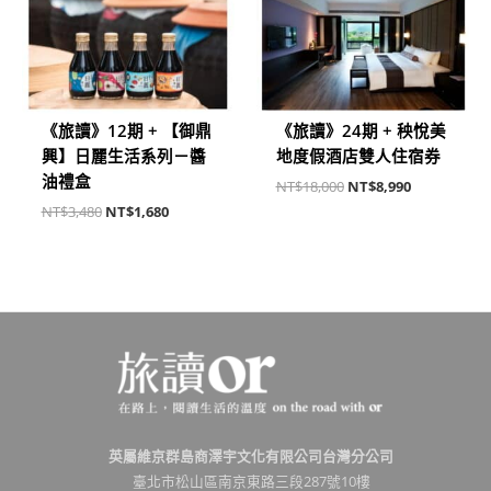
《旅讀》12期 + 【御鼎
《旅讀》24期 + 秧悅美
興】日麗生活系列－醬
地度假酒店雙人住宿券
油禮盒
NT$
18,000
NT$
8,990
NT$
3,480
NT$
1,680
英屬維京群島商澤宇文化有限公司台灣分公司
臺北市松山區南京東路三段287號10樓