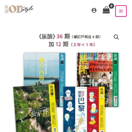
跳
至
主
要
內
容