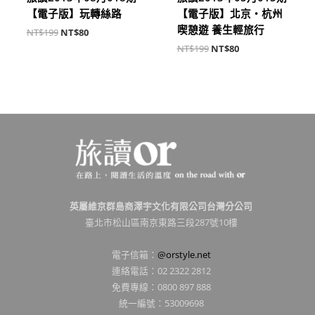
【電子版】玩轉絲路
【電子版】北京‧杭州
喫憩遊 養生輕旅行
NT$
199
NT$
80
NT$
199
NT$
80
英屬維京群島商澤宇文化有限公司台灣分公司
臺北市松山區南京東路三段287號10樓
電子信箱：
@orstyle.net
連絡電話：02 2322 2812
免費專線：0800 897 888
統一編號：53009698