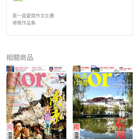
第一屆愛閱作文比賽
得獎作品集
相關商品
原
目
原
目
始
前
始
前
價
價
價
價
格：
格：
格：
格：
NT$199。
NT$80。
NT$199。
NT$80。