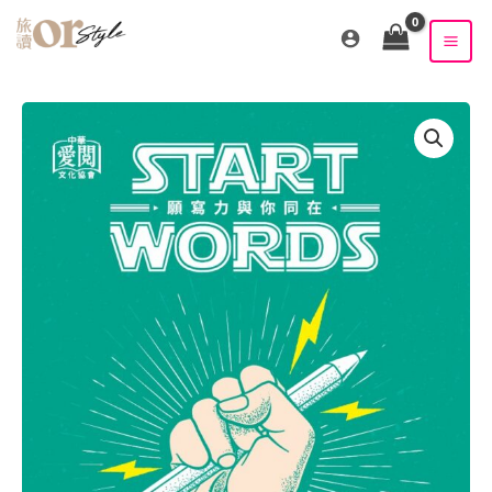
跳
至
主
要
內
容