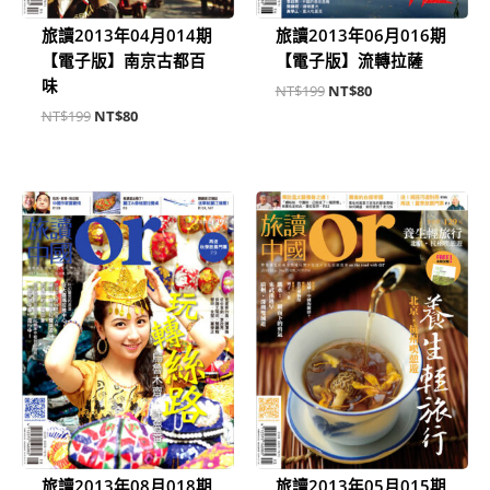
旅讀2013年04月014期
旅讀2013年06月016期
【電子版】南京古都百
【電子版】流轉拉薩
味
NT$
199
NT$
80
NT$
199
NT$
80
原
目
原
目
始
前
始
前
價
價
價
價
格：
格：
格：
格：
NT$199。
NT$80。
NT$199。
NT$80。
旅讀2013年08月018期
旅讀2013年05月015期