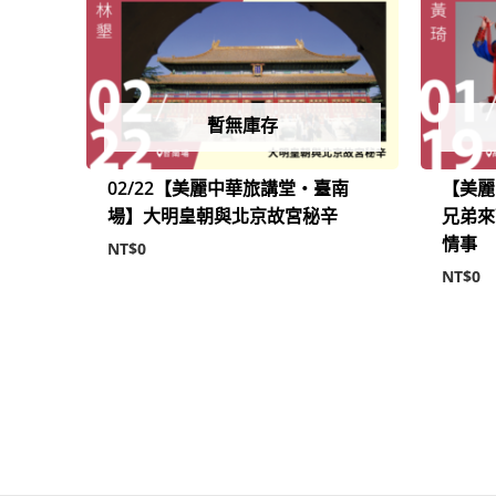
暫無庫存
02/22【美麗中華旅講堂‧臺南
【美麗
場】大明皇朝與北京故宮秘辛
兄弟來
情事
NT$
0
NT$
0