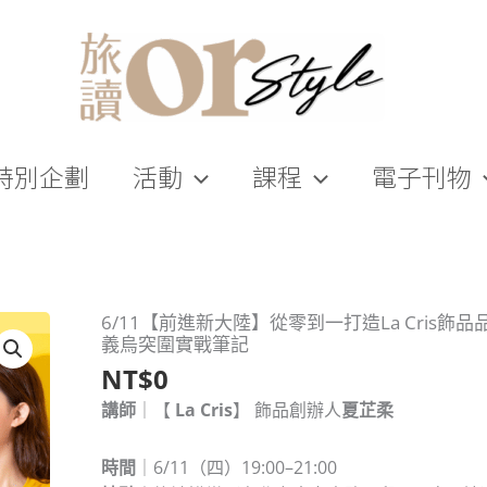
特別企劃
活動
課程
電子刊物
6/11【前進新大陸】從零到一打造La Cris飾
6/11【前
義烏突圍實戰筆記
進
NT$
0
新
大
講師
｜【
La Cris
】 飾品創辦人
夏芷柔
陸】
從
時間
｜6/11（四）19:00–21:00