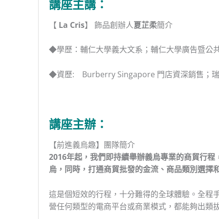
講座主講：
【
La Cris
】 飾品創辦人
夏芷柔
簡介
◆學歷：輔仁大學義大文系；輔仁大學廣告暨公
◆資歷: Burberry Singapore 門店資深
講座主辦：
【前進義烏趣】團隊簡介
2016年起，我們即持續舉辦義烏專業的商貿行
烏，同時，打通商貿批發的金流、商品類別選擇
這是個短效的行程，十分難得的全球體驗。全程
營任何類型的電商平台或商業模式，都能夠出類