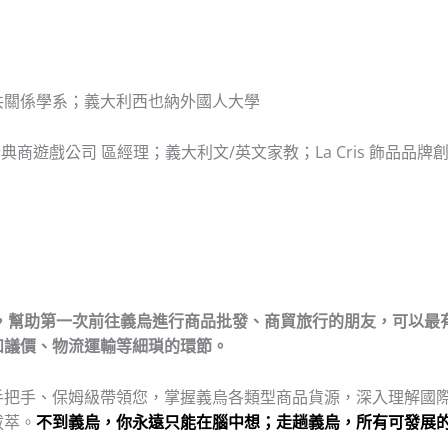
共關係學系；義大利西也納外國人大學
銷售；瑞典商遊戲公司 區經理；義大利文/英文家教；La Cris 飾品品牌
程，幫助第一次前往義烏進行商品批發、商貿旅行的朋友，可以最
和議價、物流運輸等細瑣的環節。
手把手、保姆級帶領您，掌握義烏各類型商品貨源，深入理解國
拔萃。
不到義烏，你永遠只能在腦中想；走趟義烏，所有可發展