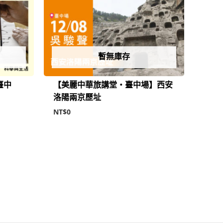
暫無庫存
臺中
【美麗中華旅講堂‧臺中場】西安
洛陽兩京歷址
NT$
0