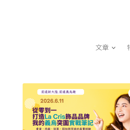
跳
至
主
要
內
容
文章