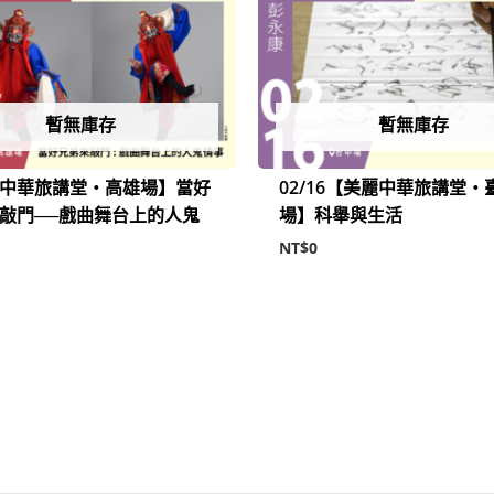
暫無庫存
暫無庫存
中華旅講堂‧高雄場】當好
02/16【美麗中華旅講堂‧
敲門──戲曲舞台上的人鬼
場】科舉與生活
NT$
0