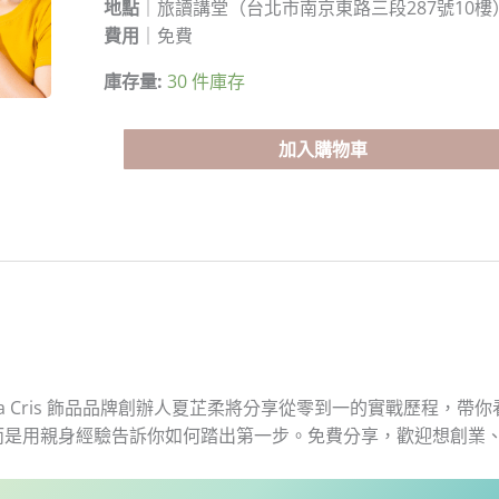
零
地點
｜旅讀講堂（台北市南京東路三段287號10樓
到
費用
｜免費
一
庫存量:
30 件庫存
打
造
La
加入購物車
Cris
飾
品
品
牌：
我
的
義
烏
 Cris 飾品品牌創辦人夏芷柔將分享從零到一的實戰歷程，
突
而是用親身經驗告訴你如何踏出第一步。免費分享，歡迎想創業
圍
實