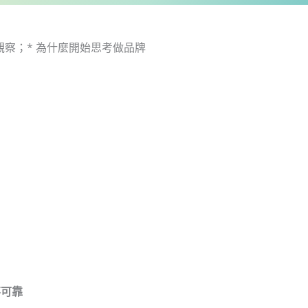
戰
筆
記
觀察；* 為什麼開始思考做品牌
數
量
不可靠