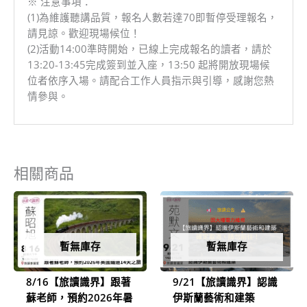
※ 注意事項：
(1)為維護聽講品質，報名人數若達70即暫停受理報名，
請見諒。歡迎現場候位！
(2)活動14:00準時開始，已線上完成報名的讀者，請於
13:20-13:45完成簽到並入座，13:50 起將開放現場候
位者依序入場。請配合工作人員指示與引導，感謝您熱
情參與。
相關商品
暫無庫存
暫無庫存
8/16【旅讀識界】跟著
9/21【旅讀識界】認識
蘇老師，預約2026年暑
伊斯蘭藝術和建築