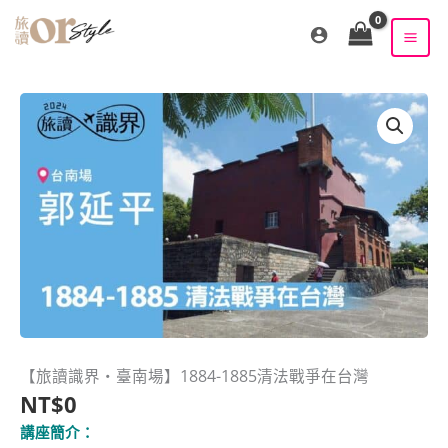
跳
至
主
要
內
容
【旅讀識界‧臺南場】1884-1885清法戰爭在台灣
NT$
0
講座簡介：