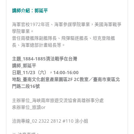
講師介紹：郭延平
海軍官校1972年班、海軍參謀學院畢業，美國海軍戰爭
學院畢業。
曾任兩棲艦隊副艦隊長、飛彈驅逐艦長、坦克登陸艦
長、海軍總部計畫組長等。
主題_1884-1885清法戰爭在台灣
講師_郭延平
日期_11/23（六），14:00-16:00
地點_臺南文化創意產業園區2F 2C教室／臺南市東區北
門路二段16號
主辦單位_海峽兩岸旅遊交流協會高雄辦事分處
承辦單位_旅讀or
洽詢專線_02 2322 2812 #110 涂小姐