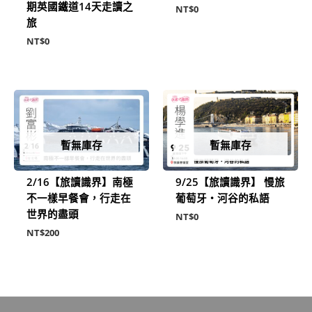
期英國鐵道14天走讀之
NT$
0
旅
NT$
0
暫無庫存
暫無庫存
2/16【旅讀識界】南極
9/25【旅讀識界】 慢旅
不一樣早餐會，行走在
葡萄牙・河谷的私語
世界的盡頭
NT$
0
NT$
200