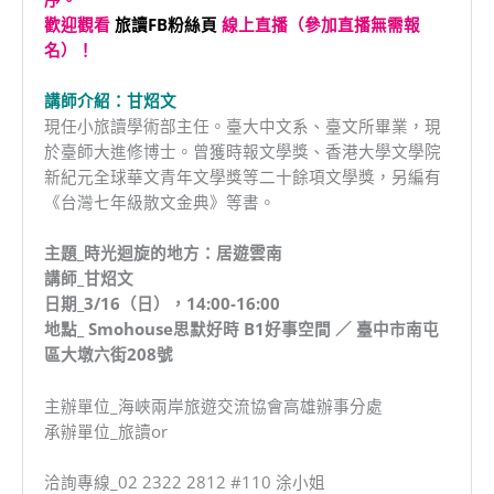
歡迎觀看
旅讀FB粉絲頁
線上直播（參加直播無需報
名）！
講師介紹：甘炤文
現任小旅讀學術部主任。臺大中文系、臺文所畢業，現
於臺師大進修博士。曾獲時報文學獎、香港大學文學院
新紀元全球華文青年文學獎等二十餘項文學獎，另編有
《台灣七年級散文金典》等書。
主題_時光迴旋的地方：居遊雲南
講師_甘炤文
日期_3/16（日），14:00-16:00
地點_ Smohouse思默好時 B1好事空間 ／ 臺中市南屯
區大墩六街208號
主辦單位_海峽兩岸旅遊交流協會高雄辦事分處
承辦單位_旅讀or
洽詢專線_02 2322 2812 #110 涂小姐