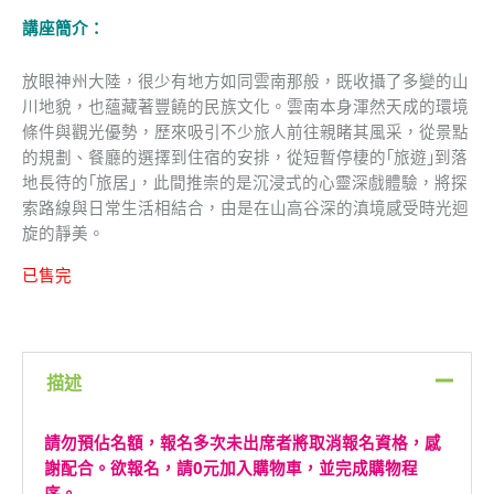
講座簡介：
放眼神州大陸，很少有地方如同雲南那般，既收攝了多變的山
川地貌，也蘊藏著豐饒的民族文化。雲南本身渾然天成的環境
條件與觀光優勢，歷來吸引不少旅人前往親睹其風采，從景點
的規劃、餐廳的選擇到住宿的安排，從短暫停棲的｢旅遊｣到落
地長待的｢旅居｣，此間推崇的是沉浸式的心靈深戲體驗，將探
索路線與日常生活相結合，由是在山高谷深的滇境感受時光迴
旋的靜美。
已售完
描述
請勿預佔名額，報名多次未出席者將取消報名資格，感
謝配合。欲報名，請0元加入購物車，並完成購物程
序。