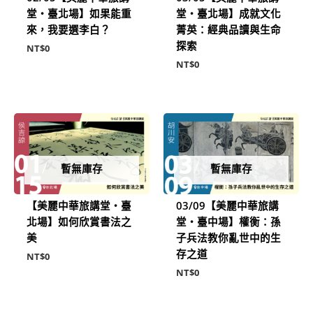
堂‧臺北場】如果能重
堂‧臺北場】成就文化
來，我要選李白？
菁英：經典品讀與生命
探索
NT$
0
NT$
0
暫無庫存
暫無庫存
【美麗中華旅講堂‧臺
03/09【美麗中華旅講
北場】如何欣賞書法之
堂‧臺中場】權衡：孫
美
子兵法教你亂世中的生
存之道
NT$
0
NT$
0