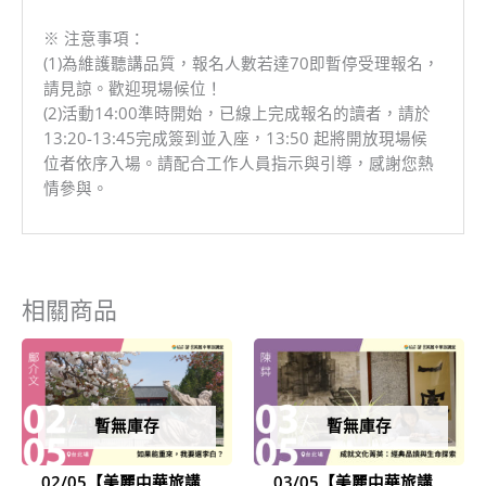
※ 注意事項：
(1)為維護聽講品質，報名人數若達70即暫停受理報名，
請見諒。歡迎現場候位！
(2)活動14:00準時開始，已線上完成報名的讀者，請於
13:20-13:45完成簽到並入座，13:50 起將開放現場候
位者依序入場。請配合工作人員指示與引導，感謝您熱
情參與。
相關商品
暫無庫存
暫無庫存
02/05【美麗中華旅講
03/05【美麗中華旅講