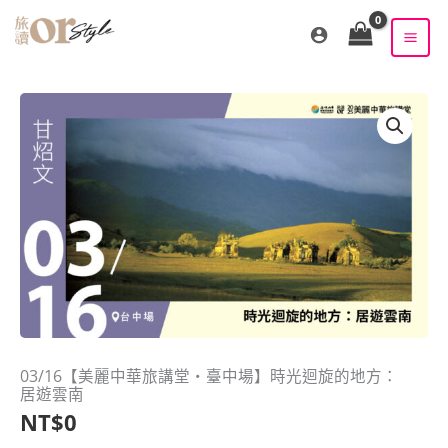
跳
至
主
要
內
容
03/16【美麗中華旅講堂‧臺中場】時光迴旋的地方：
居遊雲南
NT$
0