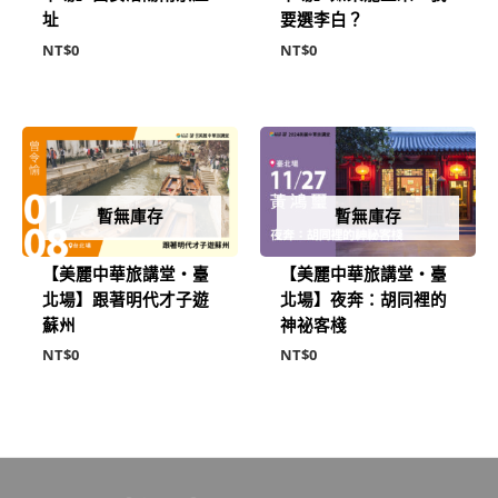
址
要選李白？
NT$
0
NT$
0
暫無庫存
暫無庫存
【美麗中華旅講堂‧臺
【美麗中華旅講堂‧臺
北場】跟著明代才子遊
北場】夜奔：胡同裡的
蘇州
神祕客棧
NT$
0
NT$
0