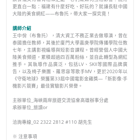
更直白一點：福建有什麼好吃、好玩的？就讓長駐中國
大陸的美食網紅——布魯托，帶大家一探究竟！
講師介紹
王中佾（布鲁托），清大資工不務正業去做導演，曾在
泰國擔任教師，其後於廈門大學嘉庚學院傳播學院任教
七年，主講影視編導與短影音課程。曾經營個人中國大
陸美食頻道，累積超過四百萬粉絲，並自此轉型為網紅
推手。其執導作品廣泛，包括LV、SKII等國際品牌廣
告，以及椅子樂團、羅思容等歌手MV，更於2020年以
《守衛地球》榮獲第33屆中國電影金雞獎—「新影像·手
機影片競賽」最佳實驗影片榮譽。
主辦單位_海峽兩岸旅遊交流協會高雄辦事分處
承辦單位_旅讀or
洽詢專線_02 2322 2812 #110 胡先生
※ 注意事項