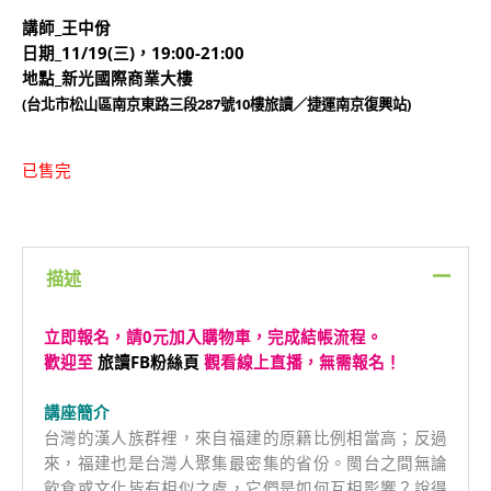
講師_王中佾
日期_11/19(三)，19:00-21:00
地點_新光國際商業大樓
(台北市松山區南京東路三段287號10樓旅讀／捷運南京復興站)
已售完
描述
立即報名，請0元加入購物車，完成結帳流程。
歡迎至
旅讀FB粉絲頁
觀看線上直播，無需報名！
講座簡介
台灣的漢人族群裡，來自福建的原籍比例相當高；反過
來，福建也是台灣人聚集最密集的省份。閩台之間無論
飲食或文化皆有相似之處，它們是如何互相影響？說得