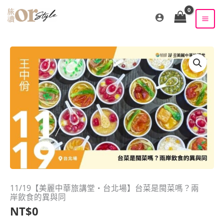
跳
至
主
要
內
容
11/19【美麗中華旅講堂‧台北場】台菜是閩菜嗎？兩
岸飲食的異與同
NT$
0