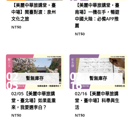
【美麗中華旅講堂‧臺
【美麗中華旅講堂‧臺
中場】閩臺對渡：泉州
南場】一機在手，暢遊
文化之旅
中國大陸：必備APP推
薦
NT$
0
NT$
0
暫無庫存
暫無庫存
02/05【美麗中華旅講
02/16【美麗中華旅講
堂‧臺北場】如果能重
堂‧臺中場】科舉與生
來，我要選李白？
活
NT$
0
NT$
0