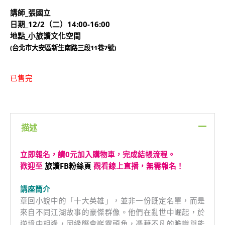
講師_張國立
日期_12/2（二）14:00-16:00
地點_小旅讀文化空間
(台北市大安區新生南路三段11巷7號)
已售完
描述
立即報名，請0元加入購物車，完成結帳流程。
歡迎至
旅讀FB粉絲頁
觀看線上直播，無需報名！
講座簡介
章回小說中的「十大英雄」，並非一份既定名單，而是
來自不同江湖故事的豪傑群像。他們在亂世中崛起，於
逆境中相逢，因緣際會嶄露頭角，憑藉不凡的膽識與能