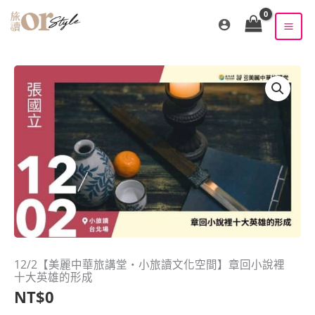
跳
至
主
要
內
容
12/2【美麗中華旅講堂‧小旅讀文化空間】章回小說裡
十大英雄的形成
NT$
0