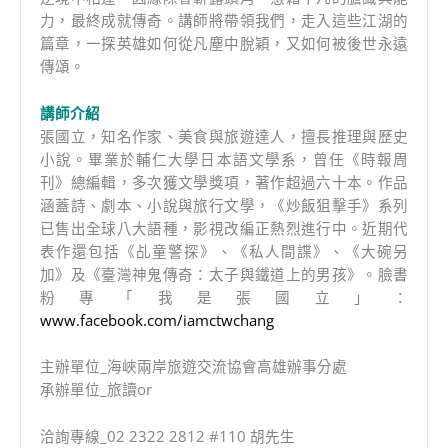
力，最終成就傳奇。講師將帶領我們，走入這些江湖的
篇章，一探英雄如何從凡塵中脫穎，又如何被後世永遠
傳頌。
講師介紹
張國立，知名作家、美食與旅遊達人，擅長推理與歷史
小說。畢業於輔仁大學日本語文學系，曾任《時報周
刊》總編輯，多次獲文學獎項，著作超過六十本。作品
涵蓋詩、劇本、小說與旅行文學，《炒飯狙擊手》系列
已售出全球八大語種，影視改編正熱烈進行中。近期代
表作還包括《乩童警探》、《私人間諜》、《大碗另
加》及《臺灣神鬼傳奇：太子與鐵道上的男孩》。臉書
粉專「我是張國立」：
www.facebook.com/iamctwchang
主辦單位_海峽兩岸旅遊交流協會高雄辦事分處
承辦單位_旅讀or
洽詢專線_02 2322 2812 #110 胡先生