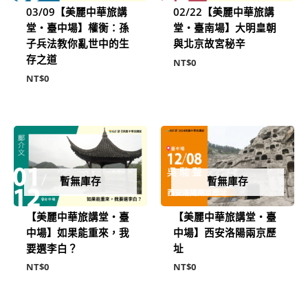
03/09【美麗中華旅講
02/22【美麗中華旅講
堂‧臺中場】權衡：孫
堂‧臺南場】大明皇朝
子兵法教你亂世中的生
與北京故宮秘辛
存之道
NT$
0
NT$
0
暫無庫存
暫無庫存
【美麗中華旅講堂‧臺
【美麗中華旅講堂‧臺
中場】如果能重來，我
中場】西安洛陽兩京歷
要選李白？
址
NT$
0
NT$
0