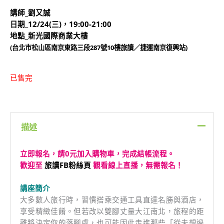
講師_劉又誠
日期_12/24(三)，19:00-21:00
地點_新光國際商業大樓
(台北市松山區南京東路三段287號10樓旅讀／捷運南京復興站)
已售完
描述
立即報名，請0元加入購物車，完成結帳流程。
歡迎至
旅讀FB粉絲頁
觀看線上直播，無需報名！
講座簡介
大多數人旅行時，習慣搭乘交通工具直達名勝與酒店，
享受精緻佳餚。但若改以雙腳丈量大江南北，旅程的距
離將決定你的落腳處，也可能因此走進那些「從未想過