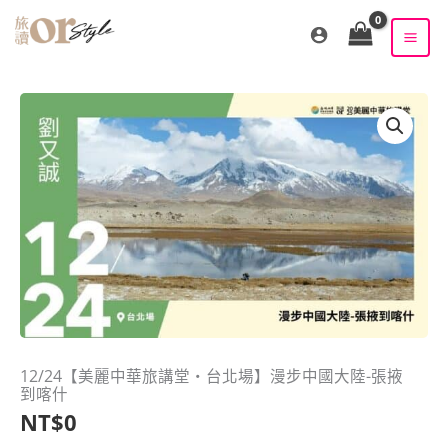
跳
至
主
要
內
容
12/24【美麗中華旅講堂‧台北場】漫步中國大陸-張掖
到喀什
NT$
0