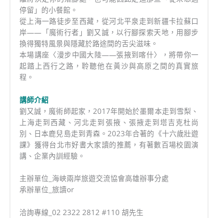
停留」的小餐館。
從上海一路徒步至西藏，從河北平泉走到新疆卡拉蘇口
岸——「魔術行者」劉又誠，以行腳探索天地，用腳步
換得獨特風景與隱藏於路途間的舌尖滋味。
本場講座〈漫步中國大陸——張掖到喀什〉，將帶你一
起踏上西行之路，聆聽他在黃沙與高原之間的真實旅
程。
講師介紹
劉又誠，魔術師起家，2017年開始於墨爾本走到雪梨、
上海走到西藏、河北走到張掖、張掖走到塔吉克杜尚
別、日本鹿兒島走到青森。2023年合著的《十六歲壯遊
課》獲得台北市好書大家讀的推薦，有著數百場校園演
講、企業內訓經驗。
主辦單位_海峽兩岸旅遊交流協會高雄辦事分處
承辦單位_旅讀or
洽詢專線_02 2322 2812 #110 胡先生