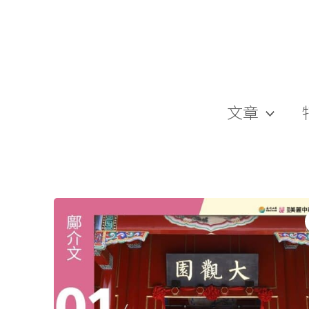
跳
至
主
要
內
容
文章