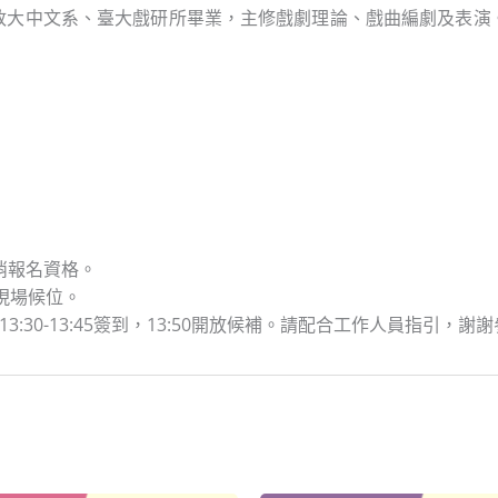
政大中文系、臺大戲研所畢業，主修戲劇理論、戲曲編劇及表演
消報名資格。
迎現場候位。
13:30-13:45簽到，13:50開放候補。請配合工作人員指引，謝