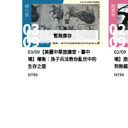
暫無庫存
03/09【美麗中華旅講堂‧臺中
02/
場】權衡：孫子兵法教你亂世中的
場】旅
生存之道
到無錫
NT$
0
NT$
0