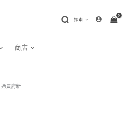
探索
商店
，過賈府新