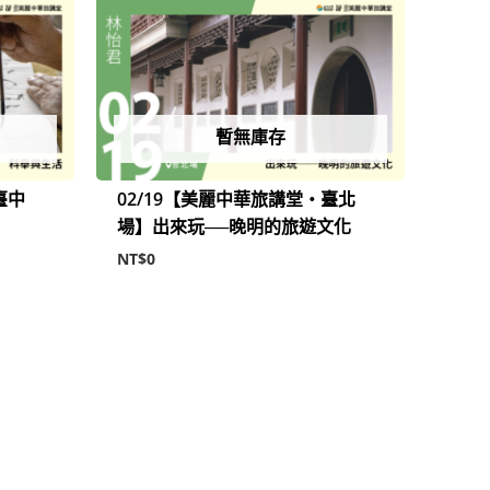
暫無庫存
臺中
02/19【美麗中華旅講堂‧臺北
場】出來玩──晚明的旅遊文化
NT$
0