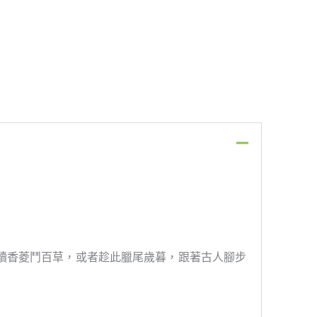
讀香菱鬥百草，或者趁此臘尾歲暮，跟著古人腳步