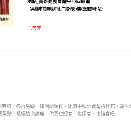
地點_高雄商務會議中心四維廳
（高雄市前鎮區中山二路5號3樓/捷運獅甲站）
已售完
開束縛，各自另闢一條閱讀蹊徑，比如中秋讀賈母折桂花、端午
關景點？透過這次講座，你我也迎春、也探春、也惜春吧！