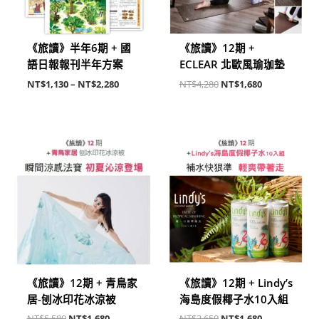
《旅讀》半年6期 + 國
《旅讀》12期 +
語日報報刊半年方案
ECLEAR 北歐風瑜珈墊
NT$
1,130
–
NT$
2,280
NT$
4,280
NT$
1,680
原
目
原
目
始
前
始
前
價
價
價
價
格：
格：
格：
格：
NT$5,580。
NT$1,680。
NT$3,650。
NT$1,680。
《旅讀》12期 + 青鳥家
《旅讀》12期 + Lindy’s
居-刨冰印花冰涼被
海島度假椰子水10入組
NT$
5,580
NT$
1,680
NT$
3,650
NT$
1,680