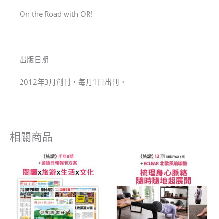
On the Road with OR!
出版日期
2012年3月創刊，每月1日出刊。
相關商品
價
原
目
格
始
前
範
價
價
圍：
格：
格：
NT$1,130
NT$4,280。
NT$1,680。
到
NT$2,280