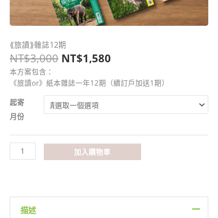
原
目
⟪旅讀⟫雜誌12期
⟪旅
始
前
NT$
3,000
NT$
1,580
讀⟫
價
價
雜
本方案包含：
格：
格：
誌
《旅讀or》紙本雜誌一年12期（續訂戶加送1期）
NT$3,000。
NT$1,580。
12
期
起寄
數
月份
量
加入購物車
描述