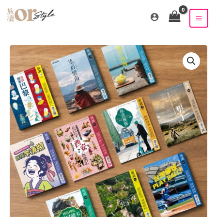
跳
至
主
要
內
容