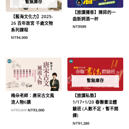
暫無庫存
【旅讀播客】陳茻的一
【藍海文化力】2025-
曲新詞酒一杯
26 百年故宮 千歲文物
NT$
599
系列課程
NT$
4,000
原
目
始
前
價
價
格：
格：
NT$5,800。
NT$3,000。
暫無庫存
梅朵老師：唐宋古文風
【旅讀私塾】
流人物6講
1/17+1/20 春聯書法體
驗班 (人數不足，暫不開
NT$
5,800
NT$
3,000
課)
NT$
1,280