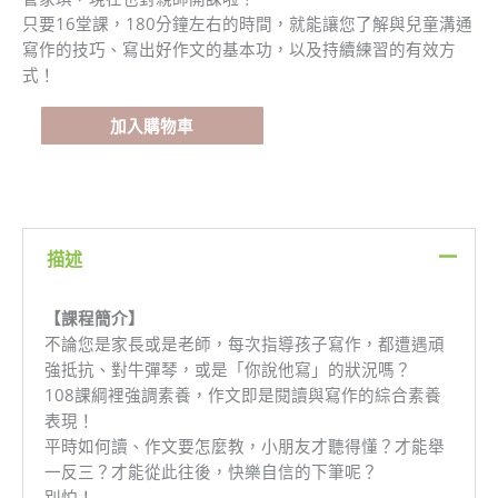
文
只要16堂課，180分鐘左右的時間，就能讓您了解與兒童溝通
怎
寫作的技巧、寫出好作文的基本功，以及持續練習的有效方
麼
式！
教？
——
加入購物車
給
親
師
的
作
描述
文
教
【課程簡介】
學
不論您是家長或是老師，每次指導孩子寫作，都遭遇頑
課
強抵抗、對牛彈琴，或是「你說他寫」的狀況嗎？
程
108課綱裡強調素養，作文即是閱讀與寫作的綜合素養
數
表現！
量
平時如何讀、作文要怎麼教，小朋友才聽得懂？才能舉
一反三？才能從此往後，快樂自信的下筆呢？
別怕！