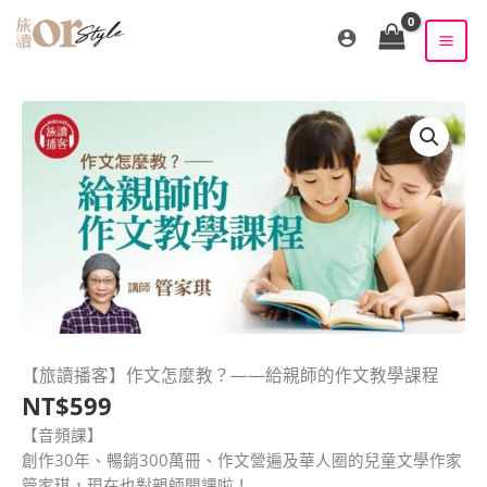
跳
至
主
要
內
容
【旅讀播客】作文怎麼教？——給親師的作文教學課程
【旅
NT$
599
讀
播
【音頻課】
客】
創作30年、暢銷300萬冊、作文營遍及華人圈的兒童文學作家
作
管家琪，現在也對親師開課啦！