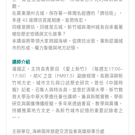
觀。
在廣東潮州古城，保存著一條聞名遐邇的「牌坊街」，
多達 43 座牌坊首尾相連，氣勢恢宏。
同樣是牌坊，同樣是古城，新竹城與潮州城各自承載著
哪些歷史密碼與文化故事？
本講座將帶領大家跨越海峽，從牌坊出發，重新認識城
市的形成、權力象徵與地方記憶。
講師介紹
潘國正，主持長青節目 《愛上新竹》（每週五17:00–
17:30），前IC 之音（FM97.5）副總經理，長期深耕新
竹地方史、城市文化與口述歷史研究。曾任《中國時
報》記者、召集人與特派員，並曾於清華大學、新竹教
育大學及中華大學擔任兼任講師，兼具新聞實務、學術
研究與廣播傳播經驗。多年來透過書寫、教學與廣播，
持續推廣地方文史，為新竹城市記憶的重要記錄者之
一。
主辦單位_海峽兩岸旅遊交流協會高雄辦事分處