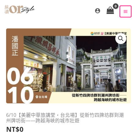
跳
至
主
要
內
容
6/10【美麗中華旅講堂‧台北場】從新竹四牌坊群到潮
州牌坊街——跨越海峽的城市壯遊
NT$
0