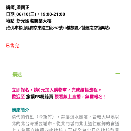
講師_潘國正
日期_06/10(三)，19:00-21:00
地點_新光國際商業大樓
(台北市松山區南京東路三段287號10樓旅讀／捷運南京復興站)
已售完
描述
立即報名，請0元加入購物車，完成結帳流程。
歡迎至
旅讀FB粉絲頁
觀看線上直播，無需報名！
講座簡介
清代的竹塹（今新竹），隸屬淡水廳署，管轄大甲溪以
北的北台灣重要城市。從北門城門北上通往艋舺的官道
上，曾豎立連續四座牌坊，形成全台少見的牌坊群景