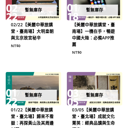
暫無庫存
暫無庫存
02/22【美麗中華旅講
【美麗中華旅講堂‧臺
堂‧臺南場】大明皇朝
南場】一機在手，暢遊
與北京故宮秘辛
中國大陸：必備APP推
薦
NT$
0
NT$
0
暫無庫存
暫無庫存
01/22【美麗中華旅講
03/05【美麗中華旅講
堂‧臺北場】歸來不看
堂‧臺北場】成就文化
嶽：再探黃山及其周邊
菁英：經典品讀與生命