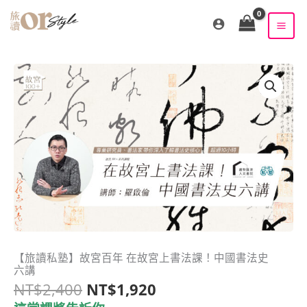
跳
至
主
要
內
容
原
目
【旅讀私塾】故宮百年 在故宮上書法課！中國書法史
【旅
六講
始
前
讀
NT$
2,400
NT$
1,920
價
價
私
格：
格：
塾】