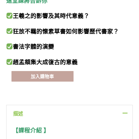
這堂課將告訴你
NT$2,400。
NT$1,920。
故
宮
王羲之的影響及其時代意義？
百
年
狂放不羈的懷素草書如何影響歷代書家？
在
故
書法字體的演變
宮
上
趙孟頫集大成復古的意義
書
法
加入購物車
課！
中
國
書
法
描述
史
六
講
【課程介紹 】
數