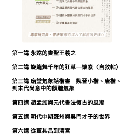
第一講 永遠的書聖王羲之
第二講 旋龍舞千年的狂草—懷素〈自敘帖〉
第三講 廟堂氣象話楷書—魏晉小楷、唐楷、
到宋代尚意中的顏體氣象
第四講 趙孟頫與元代書法復古的風潮
第五講 明代中期蘇州與吳門才子的世界
第六講 從董其昌到清宮