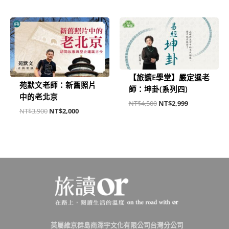
原
目
原
目
始
前
始
前
價
價
價
價
格：
格：
格：
格：
NT$3,900。
NT$2,000。
NT$4,500。
NT$2,999。
【旅讀E學堂】嚴定暹老
苑默文老師：新舊照片
師：坤卦(系列四)
中的老北京
NT$
4,500
NT$
2,999
NT$
3,900
NT$
2,000
英屬維京群島商澤宇文化有限公司台灣分公司