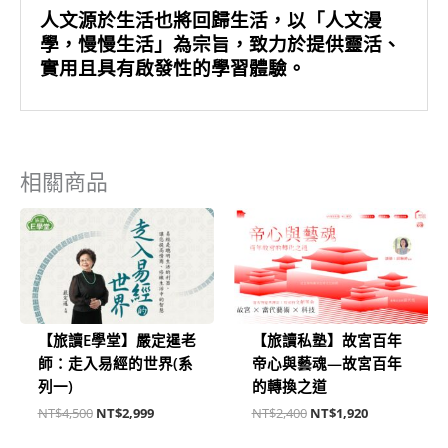
人文源於生活也將回歸生活，以「人文漫
學，慢慢生活」為宗旨，致力於提供靈活、
實用且具有啟發性的學習體驗。
相關商品
原
目
原
目
始
前
始
前
價
價
價
價
格：
格：
格：
格：
NT$4,500。
NT$2,999。
NT$2,400。
NT$1,920。
【旅讀E學堂】嚴定暹老
【旅讀私塾】故宮百年
師：走入易經的世界(系
帝心與藝魂—故宮百年
列一)
的轉換之道
NT$
4,500
NT$
2,999
NT$
2,400
NT$
1,920