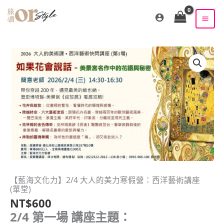
跳
至
主
要
內
容
【藍海文化力】2/4 大人的美力寒假營：西洋藝術講座
(單堂)
NT$
600
2/4 第一場 講座主題：