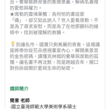
台。奢華裝飾背後的象徵意義，解碼名畫裡
的愛慾與權力。
★席勒的靈魂筆觸：為何他的畫這麼
「痛」，卻又如此迷人？世人愛看席勒，不
是為了尋求安慰，而是為了在他那顫抖的線
條中，找到被理解的救贖。
別讓名作、國寶只剩美麗的表象，這場講
座將帶你從花朵透視畫家內心，解開美景宮
的金色密碼，讀懂克林姆的奢華與席勒的孤
獨。讓名畫不再沈默，而是跨越百年，親口
對你訴說關於愛與生命的秘密。
講師簡介
簡意 老師
-國立臺灣師範大學美術學系碩士