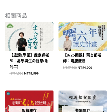
相關商品
原
目
原
目
始
前
始
前
價
價
價
價
格：
格：
格：
格：
NT$4,500。
NT$2,999。
NT$7,800。
NT$4,000。
【旅讀E學堂】嚴定暹老
【8/25開課】葉言都老
師：易學與生命智慧(系
師：隋唐盛世
列二)
NT$
7,800
NT$
4,000
NT$
4,500
NT$
2,999
暫無庫存
暫無庫存