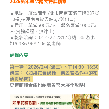
2026新年臺北兩大特展精華！
▲地點：旅讀講堂 /北市南京東路三段287號
10樓(捷運南京復興站6,7號出口)
▲費用：單堂600元/人，報名兩堂1000元/
人
(實體課程，無線上)
▲報名洽詢：02-2322-2812分機136 游小
姐/0936-968-106 劉老師
課程內容
第一場：2026/2/4 (週三) 下午14:30~16:30
講座：《如果花會說話－美景宮名作中的花
語與秘密》
史博館聯合維也納美景宮大展全攻略!