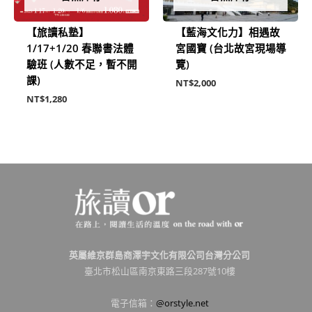
【旅讀私塾】
【藍海文化力】相遇故
1/17+1/20 春聯書法體
宮國寶 (台北故宮現場導
驗班 (人數不足，暫不開
覽)
課)
NT$
2,000
NT$
1,280
英屬維京群島商澤宇文化有限公司台灣分公司
臺北市松山區南京東路三段287號10樓
電子信箱：
@orstyle.net