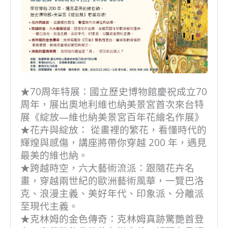
★70周年特展：國立歷史博物館慶祝成立70
周年，展出奧地利維也納美景宮首次來台特
展《綻放—維也納美景宮百年花繪名作展》
★花卉與綻放： 從畫裡的繁花，看懂時代的
輝煌與感傷，講座將帶你穿越 200 年，遇見
最美的維也納。
★跨越時空，六大藝術流派：跟隨花卉名
畫，穿越兩世紀的歐洲藝術風華，一覽巴洛
克、浪漫主義、美好年代、印象派、分離派
至現代主義。
★克林姆的金色傳奇：克林姆真跡驚艷首登