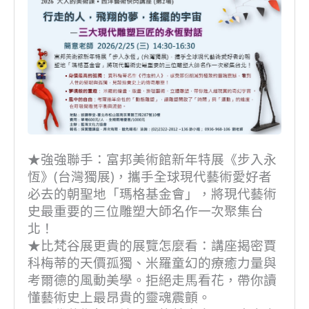
★強強聯手：富邦美術館新年特展《步入永
恆》(台灣獨展)，攜手全球現代藝術愛好者
必去的朝聖地「瑪格基金會」，將現代藝術
史最重要的三位雕塑大師名作一次聚集台
北！
★比梵谷展更貴的展覽怎麼看：講座揭密賈
科梅蒂的天價孤獨、米羅童幻的療癒力量與
考爾德的風動美學。拒絕走馬看花，帶你讀
懂藝術史上最昂貴的靈魂震顫。