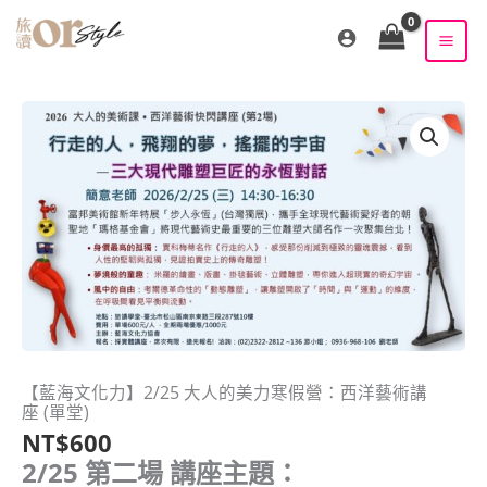
跳
至
主
要
內
容
【藍海文化力】2/25 大人的美力寒假營：西洋藝術講
座 (單堂)
NT$
600
2/25 第二場 講座主題：