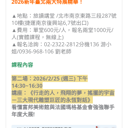
2026新年臺北兩大特展精華！
▲地點：旅讀講堂 /北市南京東路三段287號
10樓(捷運南京復興站6,7號出口)
▲費用：單堂600元/人，報名兩堂1000元/
人
(實體課程，無線上)
▲報名洽詢：02-2322-2812分機136 游小
姐/0936-968-106 劉老師
課程內容
第二場：2026/2/25 (週三) 下午
14:30~16:30
講座：《行走的人，飛翔的夢，搖擺的宇宙
－三大現代雕塑巨匠的永恆對話》
看懂富邦美術館與法國瑪格基金會強強聯手
年度大展!