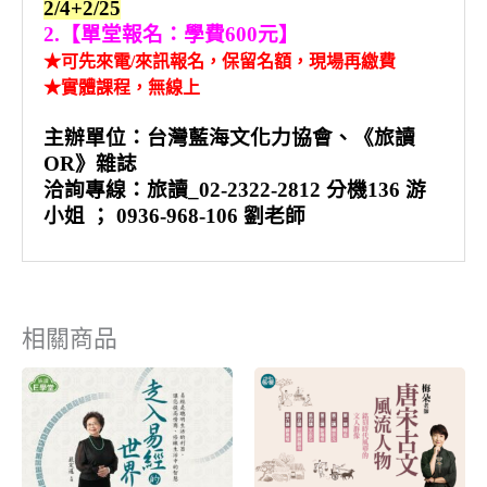
2/4+2/25
2.【單堂報名：學費600元】
★可先來電/來訊報名，保留名額，現場再繳費
★實體課程，無線上
主辦單位：台灣藍海文化力協會、《旅讀
OR》雜誌
洽詢專線：旅讀_02-2322-2812 分機136 游
小姐 ； 0936-968-106 劉老師
相關商品
原
目
原
目
始
前
始
前
價
價
價
價
格：
格：
格：
格：
NT$4,500。
NT$2,999。
NT$5,800。
NT$3,000。