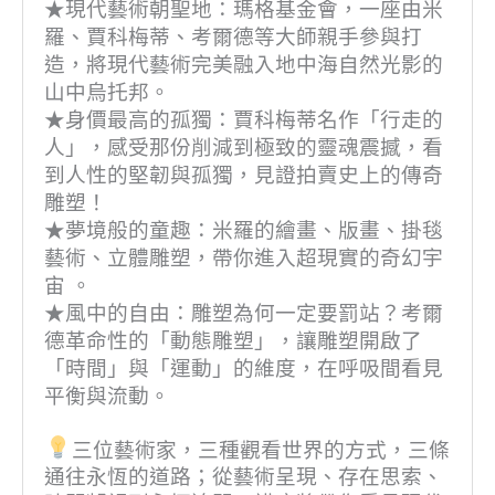
★現代藝術朝聖地：瑪格基金會，一座由米
羅、賈科梅蒂、考爾德等大師親手參與打
造，將現代藝術完美融入地中海自然光影的
山中烏托邦。
★身價最高的孤獨：賈科梅蒂名作「行走的
人」，感受那份削減到極致的靈魂震撼，看
到人性的堅韌與孤獨，見證拍賣史上的傳奇
雕塑！
★夢境般的童趣：米羅的繪畫、版畫、掛毯
藝術、立體雕塑，帶你進入超現實的奇幻宇
宙 。
★風中的自由：雕塑為何一定要罰站？考爾
德革命性的「動態雕塑」，讓雕塑開啟了
「時間」與「運動」的維度，在呼吸間看見
平衡與流動。
三位藝術家，三種觀看世界的方式，三條
通往永恆的道路；從藝術呈現、存在思索、