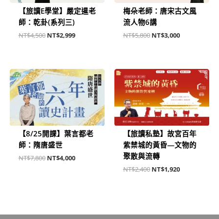
【旅讀E學堂】嚴定暹老
梅朵老師：唐宋古文風
師：乾卦(系列三)
流人物6講
NT$
4,500
NT$
2,999
NT$
5,800
NT$
3,000
原
目
原
目
始
前
始
前
價
價
價
價
格：
格：
格：
格：
NT$7,800。
NT$4,000。
NT$2,400。
NT$1,920。
【8/25開課】葉言都老
【旅讀私塾】故宮百年
師：隋唐盛世
紫禁城的黃昏—文物的
聚散與流轉
NT$
7,800
NT$
4,000
NT$
2,400
NT$
1,920