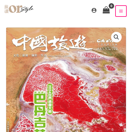
跳
至
主
要
內
容