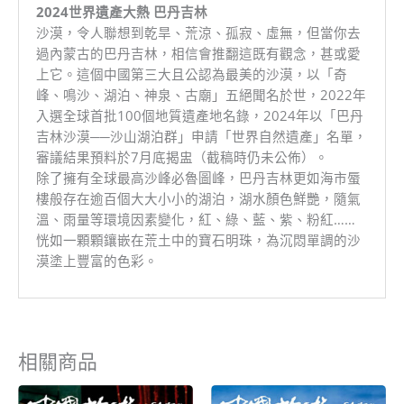
2024世界遺產大熱 巴丹吉林
沙漠，令人聯想到乾旱、荒涼、孤寂、虛無，但當你去
過內蒙古的巴丹吉林，相信會推翻這既有觀念，甚或愛
上它。這個中國第三大且公認為最美的沙漠，以「奇
峰、鳴沙、湖泊、神泉、古廟」五絕聞名於世，2022年
入選全球首批100個地質遺產地名錄，2024年以「巴丹
吉林沙漠──沙山湖泊群」申請「世界自然遺產」名單，
審議結果預料於7月底揭盅（截稿時仍未公佈）。
除了擁有全球最高沙峰必魯圖峰，巴丹吉林更如海市蜃
樓般存在逾百個大大小小的湖泊，湖水顏色鮮艷，隨氣
溫、雨量等環境因素變化，紅、綠、藍、紫、粉紅……
恍如一顆顆鑲嵌在荒土中的寶石明珠，為沉悶單調的沙
漠塗上豐富的色彩。
相關商品
原
目
原
目