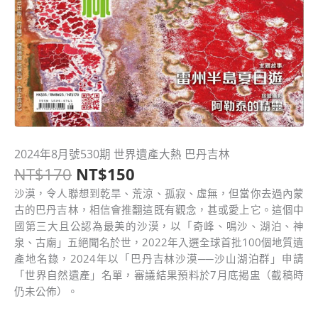
原
目
2024年8月號530期 世界遺產大熱 巴丹吉林
2024
始
前
NT$
170
NT$
150
年
價
價
8
沙漠，令人聯想到乾旱、荒涼、孤寂、虛無，但當你去過內蒙
格：
格：
月
古的巴丹吉林，相信會推翻這既有觀念，甚或愛上它。這個中
NT$170。
NT$150。
號
國第三大且公認為最美的沙漠，以「奇峰、鳴沙、湖泊、神
530
泉、古廟」五絕聞名於世，2022年入選全球首批100個地質遺
期
產地名錄，2024年以「巴丹吉林沙漠──沙山湖泊群」申請
世
「世界自然遺產」名單，審議結果預料於7月底揭盅（截稿時
界
仍未公佈）。
遺