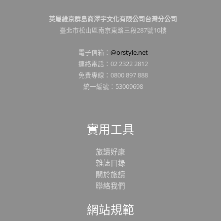
英屬維京群島商澤宇文化有限公司台灣分公司
臺北市松山區南京東路三段287號10樓
電子信箱：
@orstyle.net
連絡電話：02 2322 2812
免費專線：0800 897 888
統一編號：53009698
實用工具
旅讀好康
雜誌目錄
關於旅讀
聯絡我們
網站規範