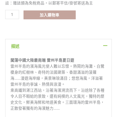
產
註：雜誌類為免稅商品，以郵寄平信/掛號寄送為主
大
熱
加入購物車
巴
丹
吉
林
數
描述
量
闖蕩中國大陸最南端 雷州半島夏日遊
雷州半島的濱海風光使人難以忘懷。熱鬧的海灘、白鷺
棲身的紅樹林、奇特的法國建築、香甜滿溢的菠蘿
海……漫遊海岸線，美景琳琅滿目；悠悠海風，洋溢著
雷州半島的寧謐、熱情與浪漫。
乘高鐵到湛江西站，沿著海濱溯流而下，沿途除了各種
令人目不暇給的景致，還有純樸的人文風光，獨特的歷
史文化，鮮美海鮮和地道美食。三面環海的雷州半島，
正散發著獨有的海濱魅力……