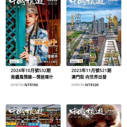
始
前
始
前
價
價
價
價
格：
格：
格：
格：
NT$170。
NT$150。
NT$170。
NT$120。
2024年10月號532期
2023年11月號521期
南疆風情錄—情迷喀什
澳門街 向世界出發
NT$
170
NT$
150
NT$
170
NT$
120
原
目
原
目
始
前
始
前
價
價
價
價
格：
格：
格：
格：
NT$170。
NT$120。
NT$170。
NT$120。