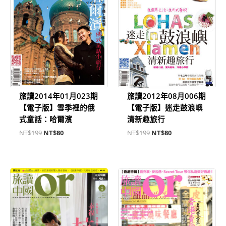
旅讀2014年01月023期
旅讀2012年08月006期
【電子版】雪季裡的俄
【電子版】迷走鼓浪嶼
式童話：哈爾濱
清新趣旅行
NT$
199
NT$
80
NT$
199
NT$
80
原
目
原
目
始
前
始
前
價
價
價
價
格：
格：
格：
格：
NT$199。
NT$80。
NT$199。
NT$80。