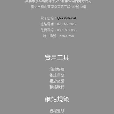
英屬維京群島商澤宇文化有限公司台灣分公司
臺北市松山區南京東路三段287號10樓
電子信箱：
@orstyle.net
連絡電話：02 2322 2812
免費專線：0800 897 888
統一編號：53009698
實用工具
旅讀好康
雜誌目錄
關於旅讀
聯絡我們
網站規範
版權聲明