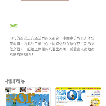
版】
穿
越
時
空
描述
愛
上
現代的西安是充滿活力的大都會，中國高等教育人才培
西
育重鎮，西北的工業中心，同時仍然深厚保存古都的文
安
化之根。一起踏上遼闊的八百里秦川，感受秦人秦地秦
數
風味的震撼吧！
量
相關商品
原
目
原
目
始
前
始
前
價
價
價
價
格：
格：
格：
格：
NT$199。
NT$80。
NT$199。
NT$80。