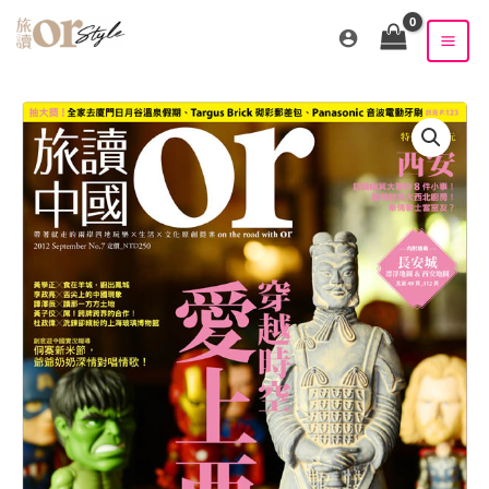
跳
至
主
要
內
容