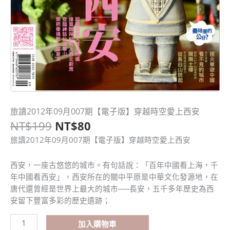
原
目
旅讀2012年09月007期【電子版】穿越時空愛上西安
旅
始
前
NT$
199
NT$
80
讀
價
價
2012
旅讀2012年09月007期【電子版】穿越時空愛上西安
格：
格：
年
NT$199。
NT$80。
09
西安，一座古悠悠的城市。有句話說：「百年中國看上海，千
月
年中國看西安」，西安所在的關中平原是中華文化發源地，在
007
唐代還曾經是世界上最大的城市──長安，五千多年歷史為西
期
安留下豐富多彩的歷史遺跡；
【電
子
加入購物車