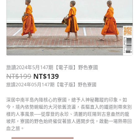
原
目
旅讀2024年5月147期【電子版】野色寮國
旅
始
前
NT$
199
NT$
139
讀
價
價
2024
旅讀2024年05月147期【電子版】野色寮國
格：
格：
年
NT$199。
NT$139。
5
深居中南半島內陸核心的寮國，總予人神秘難蹤的印象。如
月
今，境內依勢蜿蜒的大河依舊流盪，長驅直入的鐵道則帶來別
147
樣的人事風景──從摩登的永珍、清麗的旺陽到古意盎然的龍
期
坡邦，寮國的野色始終催促著旅人邁開步伐，啟動一場熱帶回
【電
血之旅。
子