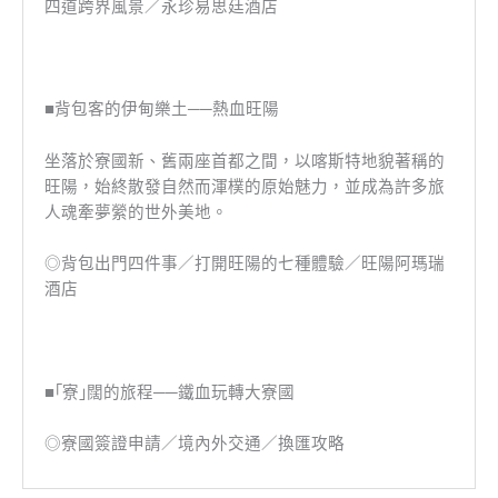
四道跨界風景／永珍易思廷酒店
■背包客的伊甸樂土──熱血旺陽
坐落於寮國新、舊兩座首都之間，以喀斯特地貌著稱的
旺陽，始終散發自然而渾樸的原始魅力，並成為許多旅
人魂牽夢縈的世外美地。
◎背包出門四件事／打開旺陽的七種體驗／旺陽阿瑪瑞
酒店
■｢寮｣闊的旅程──鐵血玩轉大寮國
◎寮國簽證申請／境內外交通／換匯攻略