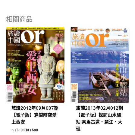
相關商品
原
目
原
目
始
前
始
前
價
價
價
價
格：
格：
格：
格：
NT$199。
NT$80。
NT$199。
NT$80。
旅讀2012年09月007期
旅讀2013年02月012期
【電子版】穿越時空愛
【電子版】探訪山水驛
上西安
站:茶馬古道‧麗江‧大
理
NT$
199
NT$
80