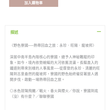
版】
加入購物車
野
色
寮
國
數
描述
量
〈野色寮國──熱帶回血之旅：永珍．旺陽．龍坡邦〉
深居中南半島內陸核心的寮國，總予人神秘難蹤的印
象。如今，境內依勢蜿蜒的大河依舊流盪，長驅直入的
鐵道則帶來別樣的人事風景──從摩登的永珍、清麗的旺
陽到古意盎然的龍坡邦，寮國的野色始終催促著旅人邁
開步伐，啟動一場熱帶回血之旅。
◎水色琉璃飛颺／戰火、香火與煙火／你說，寮國到底
（沒）有什麼？／聊聊寮國