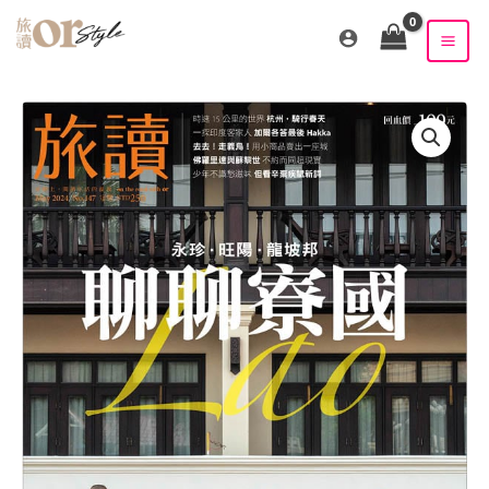
跳
至
主
要
內
容