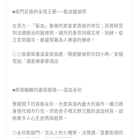
■高門巨族的永恆王都──藍血龍坡邦
在西方，「藍血」象徵的是皇家貴族的地位；而曾經受
到法國統治的龍坡邦，城市的身世同樣古老、烜赫，從
王宮到國寺，都蘊現著為人樂道的傳奇！
◎三座建築重溫皇家血統／精遊龍坡邦廿四小時／安縵
塔迦／滿家樂豪華酒店
■商貿輻輳的邊境檀城──混血永珍
寮國現下的首都永珍，也是其境內最大的城市，雖已躋
身現代城市行伍，然而骨子裡又野又雅的混血特質，卻
依舊令人心生迷情與遐思。
◎永珍凱旋門／舌尖上的七種寮、法情調／首都街頭的