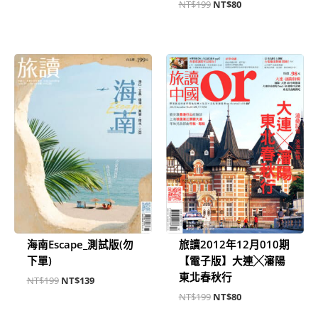
NT$
199
NT$
80
原
目
原
目
始
前
始
前
價
價
價
價
格：
格：
格：
格：
NT$199。
NT$139。
NT$199。
NT$80。
海南Escape_測試版(勿
旅讀2012年12月010期
下單)
【電子版】大連╳瀋陽
東北春秋行
NT$
199
NT$
139
NT$
199
NT$
80