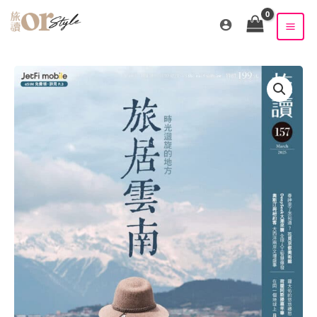
跳
至
主
要
內
容