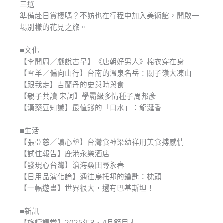
三選
準備赴日賞櫻嗎？不妨也在行程中加入美術館，開啟一
場別樣的花見之旅。
■文化
【李開周／戲說古早】《唐朝好男人》棉衣穿在身
【雪羊／偏向山行】台南的溫泉名岳：關子嶺大凍山
【跟我走】吉蘭丹的史與時與食
【親子共讀 宋詞】學霸級多情種子周邦彥
【漢藥豆知識】最值錢的「口水」：龍涎香
■生活
【張亞慈／讀心塾】台灣食神梁幼祥用美食搏感情
【試住報告】鹿港永樂酒店
【發現心台灣】滄海桑田尋永春
【日用品演化論】通往烏托邦的鑰匙：枕頭
【一幅遊畫】世界很大，還有巴基斯坦！
■新訊
【旅讀講堂】2025年3、4月節目表