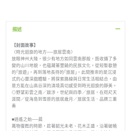
版】
時
光
迴
旋
描述
的
地
【封面故事】
方
〈時光迴旋的地方──旅居雲南〉
—
放眼神州大陸，很少有地方如同雲南那般，既收攝了多
旅
變的山川地貌，也蘊藏著豐饒的民族文化。從短暫歇憩
居
的｢旅遊｣，再到落地長待的｢旅居｣，此間推崇的是沉浸
雲
式的心靈深戲體驗，將探索路線與日常生活相結合，由
南
是方能在山高谷深的滇境真切感受到時光迴旋的靜美。
數
◎野望彩雲之南／跋涉，世紀與四季／旅居，在咫尺天
量
涯間／從海島到雪原的旅居歲月／旅居生活．品牌三重
奏
■逍遙之始──晨
萬物復甦的時節，趁著韶光未老、花木正盛，沿著破曉