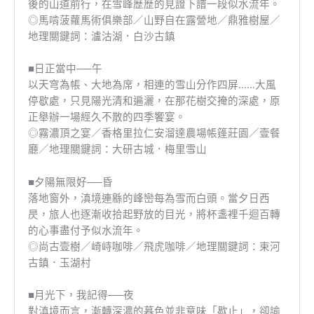
後的山道前行，在雪峰歷歷的見證下譜一段似水流年。
◎馬啃菠蘿馬術俱樂部／山野自在露營地／鼎雅樹屋／
地理關鍵詞：瀘沽湖．白沙古鎮
■日正當中──午
以天穹為帳、大地為席，相連的雪山分作四屏……大風
停歇處，只見陽光清和遍灑，在那花樹交掩的深處，原
正舉辦一場經久不散的四季饗宴。
◎霧濃頂之宴／香格里拉仁安溜達農場帳篷莊園／壹餐
廳／地理關鍵詞：大研古城．梅里雪山
■夕陽無限好──昏
落地窗外，滇境連緜的峰巒每為雪而白頭。當夕日西
昃，旅人也逐漸收拾起野放的目光，將杯盞裡千迴百轉
的心事盡付予似水流年。
◎尚古壹樹／崎峙咖啡／飛虎咖啡／地理關鍵詞：束河
古鎮．玉湖村
■月光下，我記得──夜
對滇境而言，漸轉深濃的暮色並非意味「歇止」，卻諭