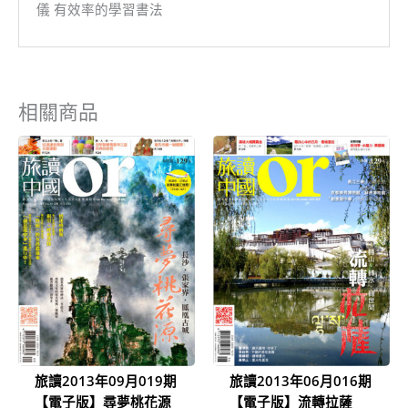
儀 有效率的學習書法
相關商品
原
目
原
目
始
前
始
前
價
價
價
價
格：
格：
格：
格：
NT$199。
NT$80。
NT$199。
NT$80。
旅讀2013年09月019期
旅讀2013年06月016期
【電子版】尋夢桃花源
【電子版】流轉拉薩