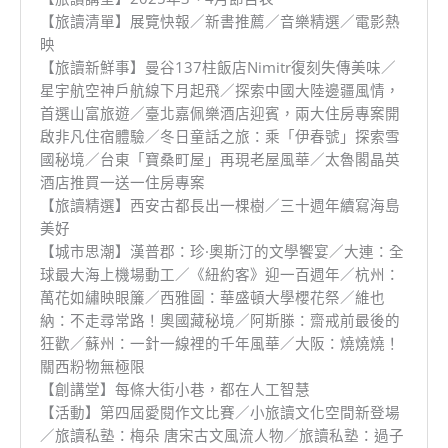
【旅讀清單】展覽快報／新書推薦／音樂精選／電影熱
映
【旅讀新鮮事】曼谷137柱飯店Nimitr復刻失傳美味／
星宇航空神戶航線下月起飛／探索中國大陸邊疆風情，
首選山富旅遊／臺北嘉佩樂酒店迎賓，兩大住房專案開
啟非凡住宿體驗／冬日童話之旅：乘「伊春號」探索雪
國秘境／台東「寶桑町屋」再現老屋風華／太魯閣晶英
酒店推買一送一住房專案
【旅讀精選】西安古都長出一棵樹／三十週年續寫海島
美好
【城市思潮】漢普郡：珍·奧斯汀的文學饗宴／大連：全
球最大海上機場動工／《紐約客》迎一百週年／杭州：
萬花如繡映眼簾／西雅圖：華盛頓大學櫻花祭／維也
納：不走尋常路！奧國藏秘境／阿斯滕：齋戒前最後的
狂歡／蘇州：一針一線裡的千年風華／大阪：燒燒燒！
關西粉物無極限
【創講堂】每條大街小巷，都在人工智慧
【活動】第四屆愛閱作文比賽／小旅讀文化空間新登場
／旅讀私塾：梅朵 唐宋古文風流人物／旅讀私塾：過子