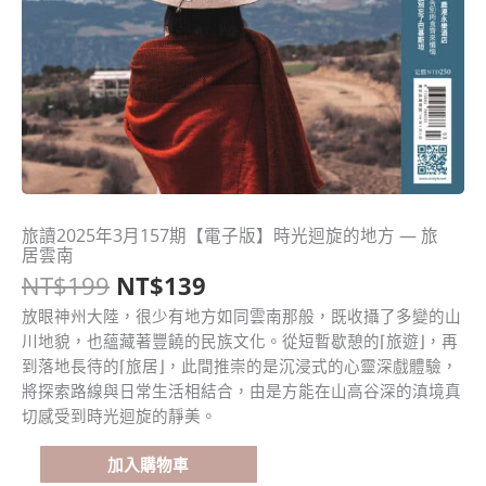
原
目
旅讀2025年3月157期【電子版】時光迴旋的地方 — 旅
旅
居雲南
始
前
讀
NT$
199
NT$
139
價
價
2025
格：
格：
年
放眼神州大陸，很少有地方如同雲南那般，既收攝了多變的山
NT$199。
NT$139。
3
川地貌，也蘊藏著豐饒的民族文化。從短暫歇憩的⌈旅遊⌋，再
月
到落地長待的⌈旅居⌋，此間推崇的是沉浸式的心靈深戲體驗，
157
將探索路線與日常生活相結合，由是方能在山高谷深的滇境真
期
切感受到時光迴旋的靜美。
【電
子
加入購物車