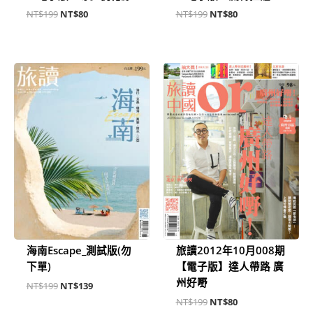
NT$
199
NT$
80
NT$
199
NT$
80
原
目
原
目
始
前
始
前
價
價
價
價
格：
格：
格：
格：
NT$199。
NT$139。
NT$199。
NT$80。
海南Escape_測試版(勿
旅讀2012年10月008期
下單)
【電子版】達人帶路 廣
州好嘢
NT$
199
NT$
139
NT$
199
NT$
80