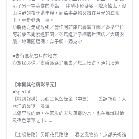
示了另一場華宴的降臨──伴隨樹影婆娑，燈火搖曳，漫
山遍野的夜晚還年輕，而萬事萬物又將在月光的潤養
下，重新甦活一遍。
◎將他方走成故鄉／麗江阿若康巴慶雲莊園／香格里拉
阿若康巴南索達莊園／茶馬道奔子欄麗世酒店／大研安
縵／地理關鍵詞：奔子欄．獨克宗
■去有風花雪月的地方
◎旅居必備／搭乘鐵路追風去／旅居慢遊，通訊漫遊
【本期其他精彩單元】
■Special
【特別報導】北疆三色藍綠金（中篇）──藍調新疆：大
西洋的最後一滴淚
北疆奔放的藍，在無垠的天及無邊的水，也在異域風情
及夜色繁華之中……
【主編帶路】另類花見路線──春之風物詩：京都美術館