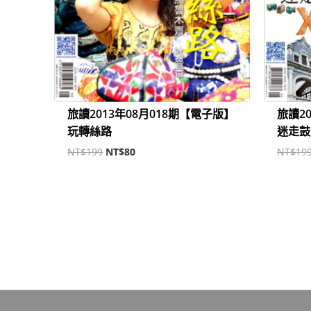
旅讀2013年08月018期【電子版】
旅讀2
玩轉絲路
迷走鼓
NT$
199
NT$
80
NT$
19