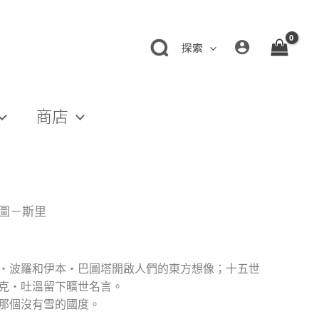
探索
商店
寶圖－斯里
‧波羅和伊本‧巴圖塔開啟人們的東方想像；十五世
克‧吐溫留下曠世名言。
那個沒有雪的國度。