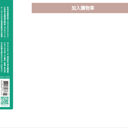
號
172
加入購物車
期
【電
子
版】
〈錫
蘭
藏
寶
圖
－
斯
里
蘭
卡〉
數
量