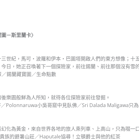
蘭藏寶圖－斯里蘭卡〉
十三世紀，馬可‧波羅和伊本‧巴圖塔開啟人們的東方想像；十
。今日，她正召喚著下一個探險家，前往錫蘭、前往那個沒有雪
前輩／錫蘭藏寶圖／生命點數
如後樂園般鮮為人所知，就待各位探險家前往發掘。
Polonnaruwa小吳哥窟中見臥佛／Sri Dalada Maligawa只
葉幻化為黃金，來自世界各地的旅人乘列車、上高山，只為啜一
a英倫貴族的避暑山莊／Haputale協尋！立頓爵士與他的紅茶