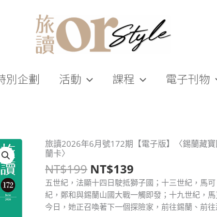
特別企劃
活動
課程
電子刊物
原
目
旅讀2026年6月號172期【電子版】〈錫蘭藏
旅
蘭卡〉
始
前
讀
NT$
199
NT$
139
價
價
2026
格：
格：
年
五世紀，法顯十四日駛抵獅子國；十三世紀，馬可
NT$199。
NT$139。
6
紀，鄭和與錫蘭山國大戰一觸即發；十九世紀，馬
月
今日，她正召喚著下一個探險家，前往錫蘭、前往