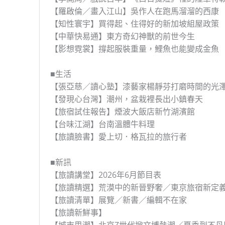
【羅啟倫／畫入江山】吳作人在跑馬溜溜的西康
【知性寰宇】買得起、住得好的新加坡組屋政策
【中華快易通】東方奇幻神獸的前世今生
【影想霓裳】撐起服裝重量，鯉魚也能變成金魚
■生活
【張亞慈／讀心塾】漆藝家楊靜芬打磨時間的光
【發現心台灣】潮州，盆栽裡長出小鎮春天
【旅宿試住報告】煙波大飯店新竹湖濱館
【台味江湖】台南溫體牛料理
【旅讀臉書】愛上切．格瓦拉的旅行者
■新訊
【旅讀講堂】2026年6月節目表
【旅讀精選】荒漠中的新晉野奢／東京旅宿新定
【旅讀清單】展覽／新書／編輯不在家
【旅讀新鮮事】