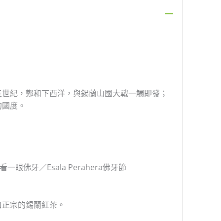
五世紀，鄭和下西洋，與錫蘭山國大戰一觸即發；
的國度。
為看一眼佛牙／Esala Perahera佛牙節
口正宗的錫蘭紅茶。