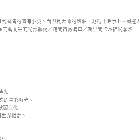
殖民風情的濱海小城。而巴瓦大師的到來，更為此地添上一層迷
hthouse向海而生的光影藝術／錫蘭寶藏清單／斯里蘭卡vs福爾摩沙
時光
奏的精彩時光。
波蘭三傑
與世界相處。
戰旅