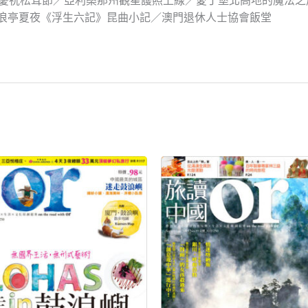
丹慶祝松茸節／亞利桑那州觀星護照上線／愛丁堡北高地的魔法之
滄浪亭夏夜《浮生六記》昆曲小記／澳門退休人士協會飯堂
原
目
原
目
始
前
始
前
價
價
價
價
格：
格：
格：
格：
NT$199。
NT$80。
NT$199。
NT$80。