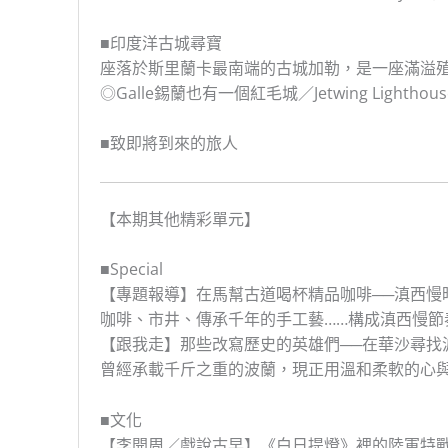
■印度洋古城尋寶
座落於斯里蘭卡最南端的古城加勒，是一座滿溢
◎Galle錫蘭也有一個紅毛城／Jetwing Lig
■致即將到來的旅人
【本期其他精彩單元】
■Special
【專題報導】在馬幫古道喝杯精品咖啡──滇西慢
咖啡、市井、傳承千年的手工藝……構成滇西慢節
【跟我走】那些改寫歷史的英雄們──在華沙尋找
曾經承載千斤之重的波蘭，現正用溫和柔軟的心
■文化
【李開周／戲說古早】《白日提燈》裡的陸軍特