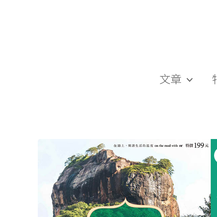
跳
至
主
要
內
容
文章