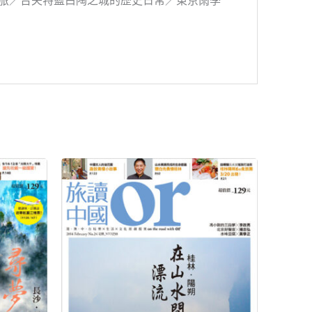
旅／台夫特藍白陶之城的歷史日常／東京雨季
原
目
始
前
價
價
格：
格：
NT$199。
NT$80。