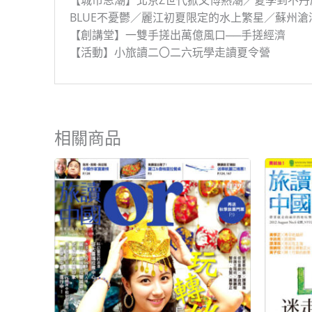
【城市思潮】北京Z世代掀文博熱潮／夏季到不
BLUE不憂鬱／麗江初夏限定的水上繁星／蘇州
【創講堂】一雙手搓出萬億風口──手搓經濟
【活動】小旅讀二〇二六玩學走讀夏令營
相關商品
原
目
始
前
價
價
格：
格：
NT$199。
NT$80。