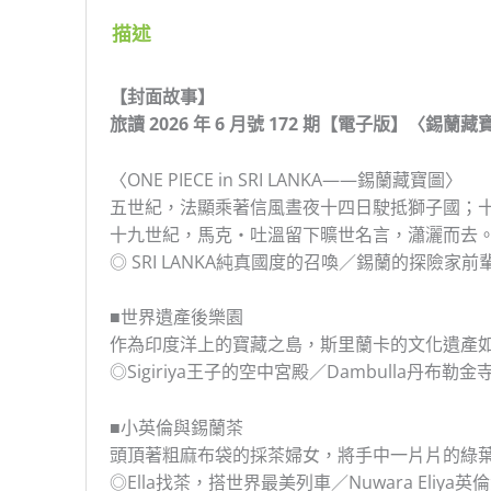
描述
【封面故事】
旅讀 2026 年 6 月號 172 期【電子版】〈錫
〈ONE PIECE in SRI LANKA——錫蘭藏寶圖〉
五世紀，法顯乘著信風晝夜十四日駛抵獅子國；
十九世紀，馬克‧吐溫留下曠世名言，瀟灑而去
◎ SRI LANKA純真國度的召喚／錫蘭的探險家
■世界遺產後樂園
作為印度洋上的寶藏之島，斯里蘭卡的文化遺產
◎Sigiriya王子的空中宮殿／Dambulla丹布勒金寺／
■小英倫與錫蘭茶
頭頂著粗麻布袋的採茶婦女，將手中一片片的綠
◎Ella找茶，搭世界最美列車／Nuwara Eliy