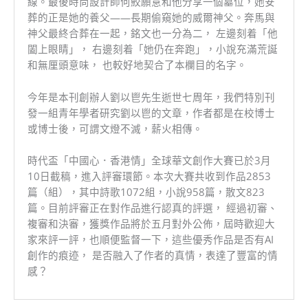
線。最後時尚設計師何鮫願意和他分享一個墓位，她安
葬的正是她的養父——長期偷窺她的威爾神父。奔馬與
神父最終合葬在一起，銘文也一分為二， 左邊刻着「他
闔上眼睛」， 右邊刻着「她仍在奔跑」，小說充滿荒誕
和無厘頭意味， 也較好地契合了本欄目的名字。
今年是本刊創辦人劉以鬯先生逝世七周年，我們特別刊
發一組青年學者研究劉以鬯的文章，作者都是在校博士
或博士後，可謂文燈不滅，薪火相傳。
時代盃「中國心．香港情」全球華文創作大賽已於3月
10日截稿，進入評審環節。本次大賽共收到作品2853
篇（組），其中詩歌1072組，小說958篇，散文823
篇。目前評審正在對作品進行認真的評選， 經過初審、
複審和決審，獲獎作品將於五月對外公佈，屆時歡迎大
家來評一評，也順便監督一下，這些優秀作品是否有AI
創作的痕迹， 是否融入了作者的真情，表達了豐富的情
感？