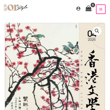
跳
至
主
要
內
容