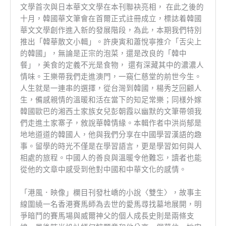
文學首次與日本華文文學在本刊聯袂亮相， 在此之後的
十月，韓國華文筆會在首爾正式註冊成立，標誌着韓國
華文文學創作進入新的發展階段，為此，本期我們特別
推出「韓華散文小輯」。許庚寅和蕭悅寧推介「舌尖上
的韓國」，無論是正宗的泡菜，還是改良的「韓中
餐」，美食的定義不光是食物， 還有深藏其中的濃濃人
情味。王樂帶我們走進澳門，一窺仁慈堂的前世今生。
人生就是一連串的選擇，從台灣到韓國，楊秀芝回顧人
生，備感親情的溫暖和活在當下的知足常樂；同樣外嫁
韓國歐巴的湘西土家族女兒彭朝霞以幽默的文筆帶領我
們走進土家寨子，敘說華韓情緣。本輯作者中洪尚郁是
地地道道的韓國人，他與我們分享在中國學習漢語的趣
事。留學的時光不僅是在學習語言，更是學習如何與人
相處的旅程。中國人的善良與溫暖令他難忘，讀者也能
從他的文章中感受到他對中國和中華文化的感情。
「港風．映像」欄目刊發杜嶠的小說〈雙生〉，故事主
線圍繞一名香港賽馬師為去世的愛馬尋找墓地展開，明
爭暗鬥的賽馬場與威爾神父的個人成長史則是兩條支