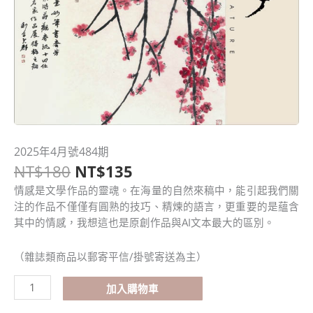
原
目
2025年4月號484期
2025
始
前
NT$
180
NT$
135
年
價
價
4
情感是文學作品的靈魂。在海量的自然來稿中，能引起我們關
格：
格：
月
注的作品不僅僅有圓熟的技巧、精煉的語言，更重要的是蘊含
NT$180。
NT$135。
號
其中的情感，我想這也是原創作品與AI文本最大的區別。
484
期
（雜誌類商品以郵寄平信/掛號寄送為主）
數
量
加入購物車