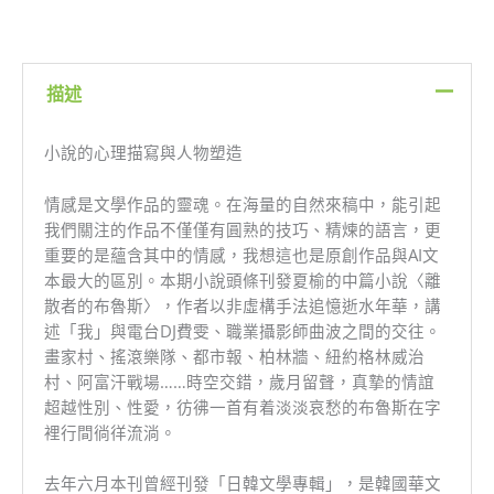
描述
小說的心理描寫與人物塑造
情感是文學作品的靈魂。在海量的自然來稿中，能引起
我們關注的作品不僅僅有圓熟的技巧、精煉的語言，更
重要的是蘊含其中的情感，我想這也是原創作品與AI文
本最大的區別。本期小說頭條刊發夏榆的中篇小說〈離
散者的布魯斯〉，作者以非虛構手法追憶逝水年華，講
述「我」與電台DJ費雯、職業攝影師曲波之間的交往。
畫家村、搖滾樂隊、都市報、柏林牆、紐約格林威治
村、阿富汗戰場……時空交錯，歲月留聲，真摯的情誼
超越性別、性愛，彷彿一首有着淡淡哀愁的布魯斯在字
裡行間徜徉流淌。
去年六月本刊曾經刊發「日韓文學專輯」，是韓國華文