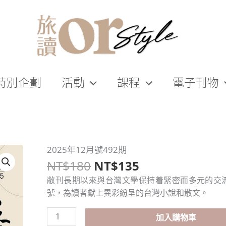
特別企劃
活動
課程
電子刊物
原
目
2025年12月號492期
2025
始
前
NT$
180
NT$
135
年
價
價
12
敝刊長期以來與台灣文學保持着緊密而多元的交
格：
格：
月
號，為讀者獻上異彩紛呈的台灣小說和散文。
NT$180。
NT$135。
號
492
加入購物車