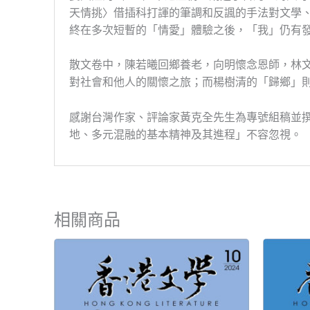
天情挑〉借插科打諢的筆調和反諷的手法對文學
終在多次短暫的「情愛」體驗之後，「我」仍有
散文卷中，陳若曦回鄉養老，向明懷念恩師，林
對社會和他人的關懷之旅；而楊樹清的「歸鄉」
感謝台灣作家、評論家黃克全先生為專號組稿並
地、多元混融的基本精神及其進程」不容忽視。
相關商品
原
目
始
前
價
價
格：
格：
NT$150。
NT$135。