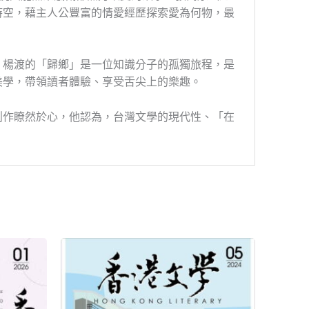
時空，藉主人公豐富的情愛經歷探索愛為何物，最
。楊渡的「歸鄉」是一位知識分子的孤獨旅程，是
美學，帶領讀者體驗、享受舌尖上的樂趣。
創作瞭然於心，他認為，台灣文學的現代性、「在
原
目
始
前
價
價
格：
格：
NT$150。
NT$135。