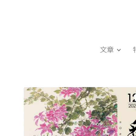
跳
至
主
要
內
容
文章