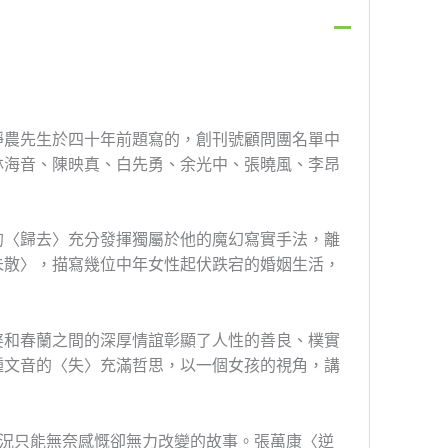
靜農先生於四十年前題寫的，創刊號顧問團名單中
林海音、陳映真、白先勇、余光中、張曉風、李昂
的〈歸去〉充分發揮獨屬於他的魔幻寫實手法，離
未散〉，描寫幾位中年女性起伏跌宕的婚姻生活，
婆和春蘭之間的深厚情誼彰顯了人性的善良、樸實
鍾文音的〈失〉充滿哲思，以一個女孩的視角，講
況只能無奈感慨卻無力改變的故事。張萬康〈逆