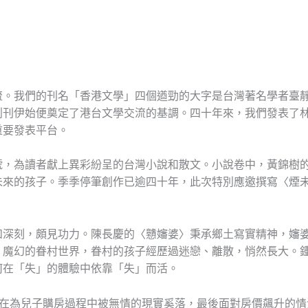
流。我們的刊名「香港文學」四個遒勁的大字是台灣著名學者臺
創刊伊始便奠定了港台文學交流的基調。四十年來，我們發表了
重要發表平台。
號，為讀者獻上異彩紛呈的台灣小說和散文。小說卷中，黃錦樹
未來的孩子。季季停筆創作已逾四十年，此次特別應邀撰寫〈煙
和深刻，頗見功力。陳長慶的〈戇嬸婆〉秉承鄉土寫實精神，嬸
、魔幻的眷村世界，眷村的孩子經歷過迷戀、離散，悄然長大。
何在「失」的體驗中依靠「失」而活。
母在為兒子購房過程中被無情的現實奚落，最後面對房價飆升的情