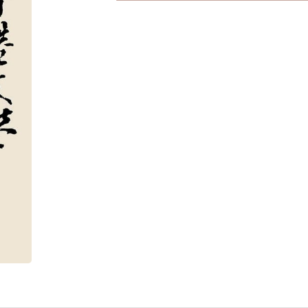
期
數
量