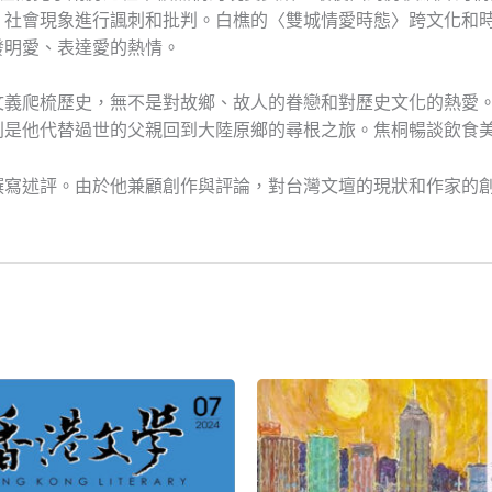
、社會現象進行諷刺和批判。白樵的〈雙城情愛時態〉跨文化和
發明愛、表達愛的熱情。
文義爬梳歷史，無不是對故鄉、故人的眷戀和對歷史文化的熱愛
則是他代替過世的父親回到大陸原鄉的尋根之旅。焦桐暢談飲食
撰寫述評。由於他兼顧創作與評論，對台灣文壇的現狀和作家的
原
目
原
目
始
前
始
前
價
價
價
價
格：
格：
格：
格：
NT$150。
NT$135。
NT$180。
NT$135。