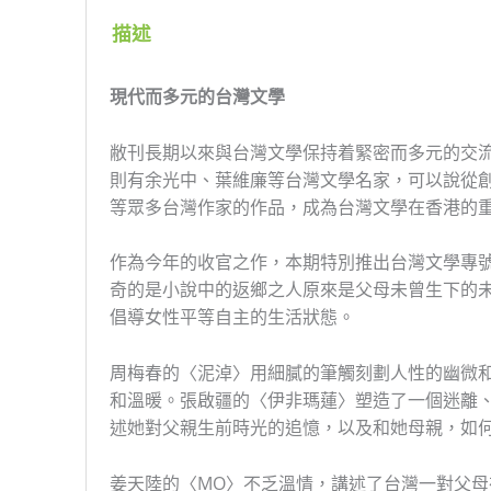
描述
現代而多元的台灣文學
敝刊長期以來與台灣文學保持着緊密而多元的交
則有余光中、葉維廉等台灣文學名家，可以說從
等眾多台灣作家的作品，成為台灣文學在香港的
作為今年的收官之作，本期特別推出台灣文學專
奇的是小說中的返鄉之人原來是父母未曾生下的
倡導女性平等自主的生活狀態。
周梅春的〈泥淖〉用細膩的筆觸刻劃人性的幽微
和溫暖。張啟疆的〈伊非瑪蓮〉塑造了一個迷離
述她對父親生前時光的追憶，以及和她母親，如
姜天陸的〈MO〉不乏溫情，講述了台灣一對父