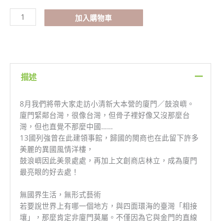
浪
嶼
加入購物車
清
新
趣
旅
行
描述
數
量
8月我們將帶大家走訪小清新大本營的廈門／鼓浪嶼。
廈門緊鄰台灣，很像台灣，但骨子裡好像又沒那麼台
灣，但也直覺不那麼中國……
13國列強曾在此建領事館，歸國的閩商也在此留下許多
美麗的異國風情洋樓，
鼓浪嶼因此美景處處，再加上文創商店林立，成為廈門
最亮眼的好去處！
無國界生活，無形式藝術
若要說世界上有哪一個地方，與四面環海的臺灣「相接
壤」，那麼肯定非廈門莫屬。不僅因為它與金門的直線