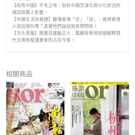
【知性中國】不毛之地：剖析中國荒漠化與沙化狀況的
成因與驚人影響。
【中國生活快易通】聽懂香港「文」「話」：覺得香港
人說話很吵嗎？其實他們說話很有學問呢！
【文化思量】開書目運動正火：龔鵬程老師詳細解釋現
代文青時髦讀書會的古往今來。
相關商品
原
目
原
目
始
前
始
前
價
價
價
價
格：
格：
格：
格：
NT$250。
NT$90。
NT$250。
NT$90。