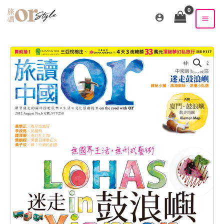
跳
至
主
要
內
容