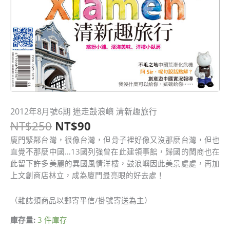
原
目
2012年8月號6期 迷走鼓浪嶼 清新趣旅行
2012
始
前
NT$
250
NT$
90
年
價
價
8
廈門緊鄰台灣，很像台灣，但骨子裡好像又沒那麼台灣，但也
格：
格：
月
直覺不那麼中國…13國列強曾在此建領事館，歸國的閩商也在
NT$250。
NT$90。
號
此留下許多美麗的異國風情洋樓，鼓浪嶼因此美景處處，再加
6
上文創商店林立，成為廈門最亮眼的好去處！
期
迷
（雜誌類商品以郵寄平信/掛號寄送為主）
走
鼓
庫存量:
3 件庫存