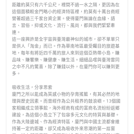
距離約莫只有六千公尺，裡間不過一水之隔，更因為在
這個面積較金門略小的經濟特區裡，約莫有十萬台商經
營著超過三千家台資企業。使得廈門無論在血緣、語
言、習俗，抑或文化、流行、風尚，都與我們緊緊牽
連。
這一座興許是全宇宙與臺灣最神似的城市，卻不單單只
是供人「淘金」而已。作為華南地區最受矚目的旅遊基
地，每年有將近四千萬的旅人來到這個亞熱帶小島，賺
品味、賺饗樂、賺健康、賺生活。細細品嚐與臺灣雷同
之中不凡的驚喜，除了賺錢以外，在廈門你可以賺到更
多。
吸收生活，分享思索
廈門之所以能成為質感小物的孕育搖籃，有其必然的地
理與歷史因素。而曾經作為公共租界的鼓浪嶼，13個國
家相繼成立領事館，海外經商有成的富商名流紛紛返鄉
建設，為這個小島立下了包容多元文化的特質與基礎。
作為大陸邊城、作為經濟特區，廈門與中國主流都會維
持著一定的距離，卻又成為吸收外來思潮的第一扇窗