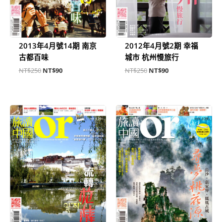
2013年4月號14期 南京
2012年4月號2期 幸福
古都百味
城市 杭州慢旅行
NT$
250
NT$
90
NT$
250
NT$
90
原
目
原
目
始
前
始
前
價
價
價
價
格：
格：
格：
格：
NT$250。
NT$100。
NT$250。
NT$100。