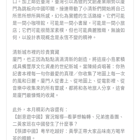
口。加上鄰近臺灣，臺灣引以為傲的文創產業順勢以廈
門為跳板向中國叩關，接連帶動了小清新們開始將自己
所思所想所興所感，幻化為實體的生活路線。它們可能
是一間小咖啡館，可能是一間小書屋，可能是一間小旅
店；它們可能很簡潔素樸，但也可能典麗雅緻，無論如
何，以設計表現概念是永恆不變的精神。
清新城市裡的珍貴寶藏
廈門，也正因為點點滴滴清新的創造，將這座小島累積
成具備豐厚文化資產的世紀新城。當陳綺貞唱著：你熟
記書本裡每一句你最愛的真理／你收集了地圖上每一次
的風和日麗。廈門人從書上、從地圖上、從電影裡、從
音樂中收集來的所有靈感，都將和各地旅人分享，這會
是廈門最慷慨的收藏。
此外，本月精彩內容還有：
【創意遊中國】實況報導─看夢想輪轉、兄弟進香團、
二黃家班在中國發生了什麼事？
【筷譯中國】粵早吃越好：黃學正帶大家品味南方喝早
茶的精髓。