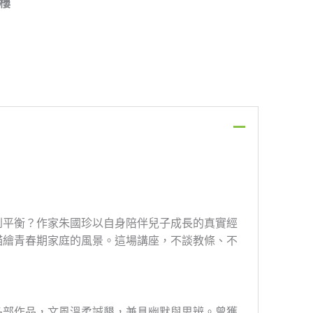
1樓
到平衡？作家朱國珍以自身陪伴兒子成長的真實經
描繪青春期家庭的風景。這場講座，不談教條、不
多部作品，文風溫柔誠懇，兼具幽默與思辨。曾獲