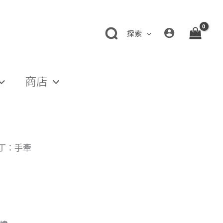
探索
商店
壯丁：手牽