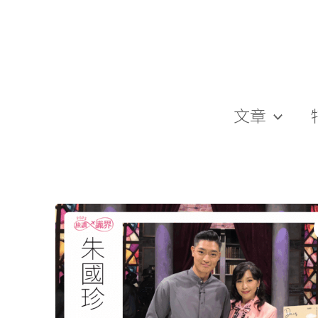
跳
至
主
要
內
容
文章