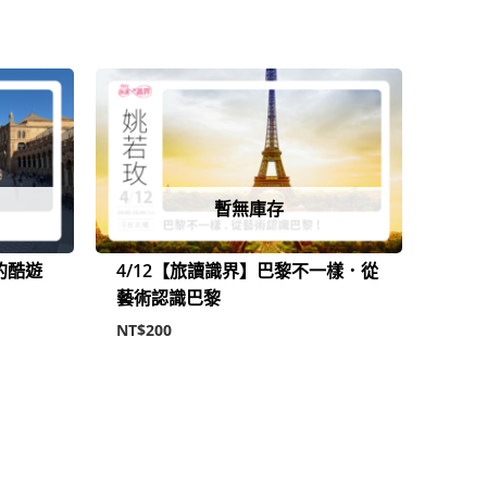
暫無庫存
的酷遊
4/12【旅讀識界】巴黎不一樣．從
藝術認識巴黎
NT$
200