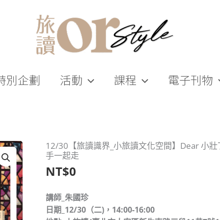
特別企劃
活動
課程
電子刊物
12/30【旅讀識界_小旅讀文化空間】Dear 小
手一起走
NT$
0
講師_朱國珍
日期_12/30（二)，14:00-16:00