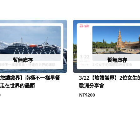
暫無庫存
暫無庫存
6【旅讀識界】南極不一樣早餐
3/22【旅讀識界】2位女生
走在世界的盡頭
歐洲分享會
0
NT$
200