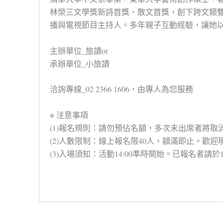
林榮三文學獎新詩首獎、散文首獎，創下跨文類
播與電視節目主持人。多年親子互動經驗，讓她
主辦單位_旅讀or
承辦單位_小旅讀
洽詢專線_02 2366 1606，由專人為您服務
※ 注意事項
(1)報名規則：請勿預佔名額，多次未出席者將取
(2)人數限制：線上報名限40人，額滿即止。歡迎
(3)入場須知：活動14:00準時開始。已報名者請於1