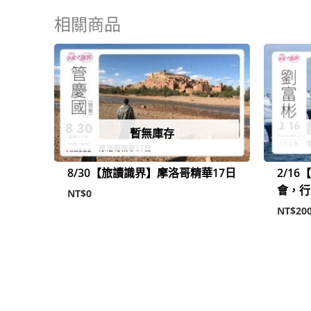
相關商品
暫無庫存
8/30【旅讀識界】摩洛哥精華17日
2/1
會，行
NT$
0
NT$
20