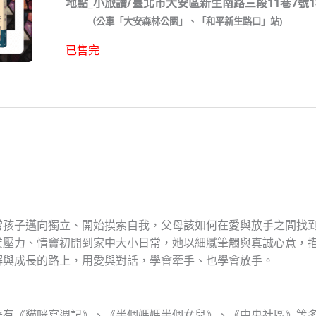
地點_小旅讀/臺北市大安區新生南路三段11巷7號
（公車「大安森林公園」、「和平新生路口」站)
已售完
當孩子邁向獨立、開始摸索自我，父母該如何在愛與放手之間找
業壓力、情竇初開到家中大小日常，她以細膩筆觸與真誠心意，
解與成長的路上，用愛與對話，學會牽手、也學會放手。
著有《貓咪寫週記》、《半個媽媽半個女兒》、《中央社區》等