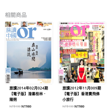
相關商品
原
目
原
目
始
前
始
前
價
價
價
價
格：
格：
格：
格：
NT$199。
NT$80。
NT$199。
NT$80。
旅讀2014年02月024期
旅讀2012年11月009期
【電子版】潑墨桂林．
【電子版】香港賣飛佛
陽朔
小旅行
NT$
199
NT$
80
NT$
199
NT$
80