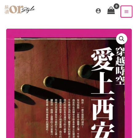
跳
至
主
要
內
容