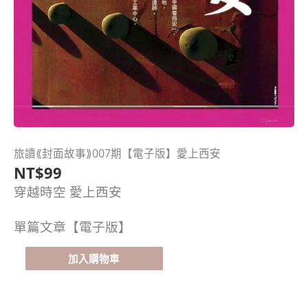
旅讀⟪封面故事⟫007期【電子版】愛上西安
旅
NT$
99
讀
⟪封
穿越時空 愛上西安
面
故
單篇文章【電子版】
事⟫
007
加入購物車
期
【電
子