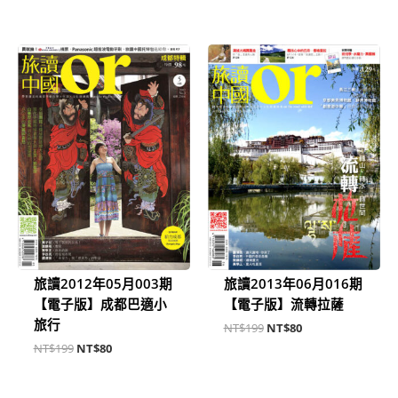
原
目
原
目
始
前
始
前
價
價
價
價
格：
格：
格：
格：
NT$199。
NT$80。
NT$199。
NT$80。
旅讀2012年05月003期
旅讀2013年06月016期
【電子版】成都巴適小
【電子版】流轉拉薩
旅行
NT$
199
NT$
80
NT$
199
NT$
80