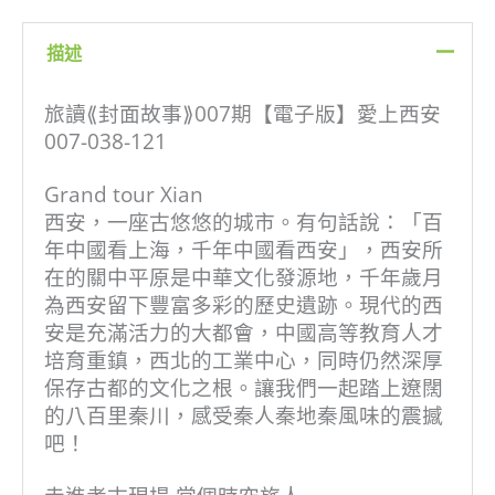
版】
愛
描述
上
西
安
旅讀⟪封面故事⟫007期【電子版】愛上西安
數
007-038-121
量
Grand tour Xian
西安，一座古悠悠的城市。有句話說：「百
年中國看上海，千年中國看西安」，西安所
在的關中平原是中華文化發源地，千年歲月
為西安留下豐富多彩的歷史遺跡。現代的西
安是充滿活力的大都會，中國高等教育人才
培育重鎮，西北的工業中心，同時仍然深厚
保存古都的文化之根。讓我們一起踏上遼闊
的八百里秦川，感受秦人秦地秦風味的震撼
吧！