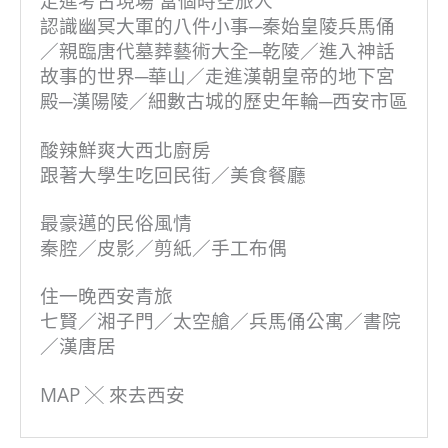
走進考古現場 當個時空旅人
認識幽冥大軍的八件小事─秦始皇陵兵馬俑
／親臨唐代墓葬藝術大全─乾陵／進入神話
故事的世界─華山／走進漢朝皇帝的地下宮
殿─漢陽陵／細數古城的歷史年輪─西安市區
酸辣鮮爽大西北廚房
跟著大學生吃回民街／美食餐廳
最豪邁的民俗風情
秦腔／皮影／剪紙／手工布偶
住一晚西安青旅
七賢／湘子門／太空艙／兵馬俑公寓／書院
／漢唐居
MAP ╳ 來去西安