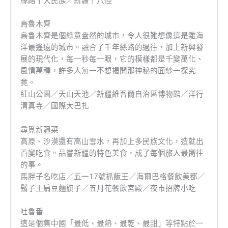
烏魯木齊
烏魯木齊是個綠意盎然的城市，令人很難想像這是離海
洋最遙遠的城市。融合了千年絲路的過往，加上新興發
展的現代化，每一秒每一眼，它的模樣都是千變萬化、
風情萬種，許多人無一不想揭開那神秘的面紗一探究
竟。
紅山公園／天山天池／新疆維吾爾自治區博物館／洋行
清真寺／國際大巴扎
尋覓新疆菜
高原、沙漠還有高山雪水，再加上多民族文化，造就出
百變吃食。品嘗新疆的特色美食，成了每個旅人最嚮往
的事。
馬胖子名吃店／五一17號抓飯王／海爾巴格餐飲美都／
鬍子王扁豆麵旗子／五月花餐飲宮殿／夜市招牌小吃
吐魯番
這是個集中國「最低、最熱、最乾、最甜」等特點於一