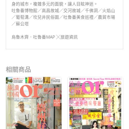
身的城市，複雜多元的面貌，讓人目眩神迷。
吐魯番博物館／高昌故城／交河故城／千佛洞／火焰山
／葡萄溝／坎兒井民俗園／吐魯番美食巡禮／農貿市場
／蘇公塔
烏魯木齊．吐魯番MAP ╳旅遊資訊
相關商品
原
目
原
目
始
前
始
前
價
價
價
價
格：
格：
格：
格：
NT$199。
NT$80。
NT$199。
NT$80。