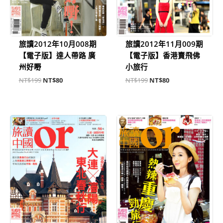
旅讀2012年10月008期
旅讀2012年11月009期
【電子版】達人帶路 廣
【電子版】香港賣飛佛
州好嘢
小旅行
NT$
199
NT$
80
NT$
199
NT$
80
原
目
原
目
始
前
始
前
價
價
價
價
格：
格：
格：
格：
NT$199。
NT$80。
NT$199。
NT$80。