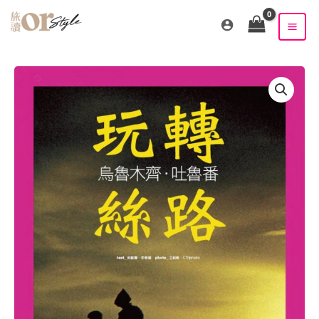
跳
至
主
要
內
容