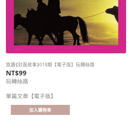
旅讀⟪封面故事⟫018期【電子版】玩轉絲路
旅
NT$
99
讀
⟪封
玩轉絲路
面
故
單篇文章【電子版】
事⟫
018
加入購物車
期
【電
子