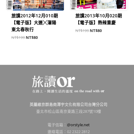
旅讀2012年12月010期
旅讀2013年10月020期
【電子版】大連╳瀋陽
【電子版】熱辣重慶
東北春秋行
NT$
199
NT$
80
NT$
199
NT$
80
英屬維京群島商澤宇文化有限公司台灣分公司
臺北市松山區南京東路三段287號10樓
電子信箱：
@orstyle.net
連絡電話：02 2322 2812