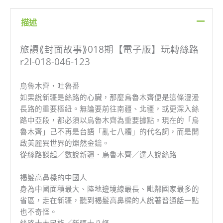
版】
玩
描述
轉
絲
路
旅讀⟪封面故事⟫018期【電子版】玩轉絲路
數
r2l-018-046-123
量
烏魯木齊‧吐魯番
如果說新疆是絲路的心臟，那麼烏魯木齊便是這條漫漫
長路的重要樞紐。無論要前往南疆、北疆，或更深入絲
路中亞段，都必須以烏魯木齊為重要據點。現在的「烏
魯木齊」己不再是台語「亂七八糟」的代名詞，而是開
啟美麗異世界的燦然金鑰。
從絲路談起／數說新疆．烏魯木齊／達人說絲路
褐髮高鼻樑的中國人
身為中國面積最大、陸地邊境線最長、毗鄰國家最多的
省區，走在新疆，聽到褐髮高鼻樑的人說著普通話一點
也不奇怪。
絲路十大民族／新疆十八怪