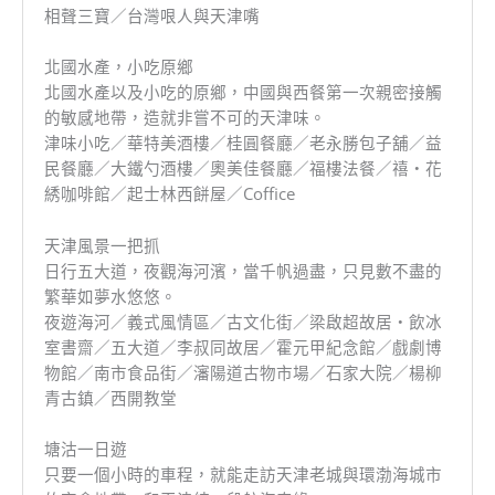
相聲三寶／台灣哏人與天津嘴
北國水產，小吃原鄉
北國水產以及小吃的原鄉，中國與西餐第一次親密接觸
的敏感地帶，造就非嘗不可的天津味。
津味小吃／華特美酒樓／桂圓餐廳／老永勝包子舖／益
民餐廳／大鐵勺酒樓／奧美佳餐廳／福樓法餐／禧‧花
綉咖啡館／起士林西餅屋／Coffice
天津風景一把抓
日行五大道，夜觀海河濱，當千帆過盡，只見數不盡的
繁華如夢水悠悠。
夜遊海河／義式風情區／古文化街／梁啟超故居‧飲冰
室書齋／五大道／李叔同故居／霍元甲紀念館／戲劇博
物館／南市食品街／瀋陽道古物市場／石家大院／楊柳
青古鎮／西開教堂
塘沽一日遊
只要一個小時的車程，就能走訪天津老城與環渤海城市