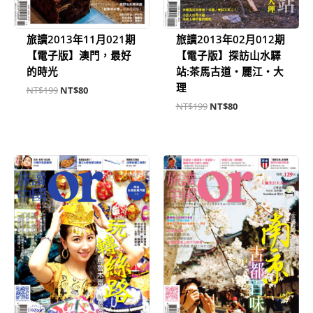
旅讀2013年11月021期
旅讀2013年02月012期
【電子版】澳門，最好
【電子版】探訪山水驛
的時光
站:茶馬古道‧麗江‧大
理
NT$
199
NT$
80
NT$
199
NT$
80
原
目
原
目
始
前
始
前
價
價
價
價
格：
格：
格：
格：
NT$199。
NT$80。
NT$199。
NT$80。