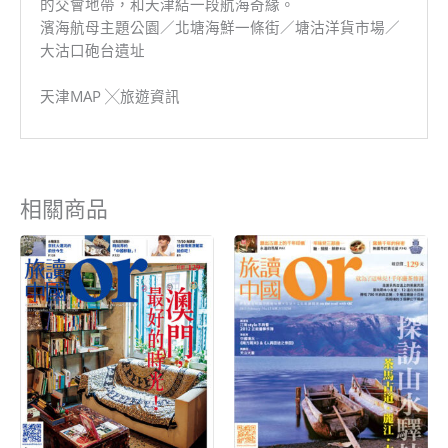
的交會地帶，和天津結一段航海奇緣。
濱海航母主題公園／北塘海鮮一條街／塘沽洋貨市場／
大沽口砲台遺址
天津MAP ╳旅遊資訊
相關商品
原
目
原
目
始
前
始
前
價
價
價
價
格：
格：
格：
格：
NT$199。
NT$80。
NT$199。
NT$80。