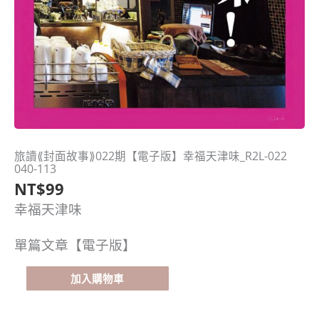
旅讀⟪封面故事⟫022期【電子版】幸福天津味_R2L-022
旅
040-113
讀
NT$
99
⟪封
面
幸福天津味
故
事⟫
單篇文章【電子版】
022
期
加入購物車
【電
子