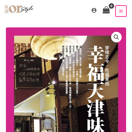
跳
至
主
要
內
容