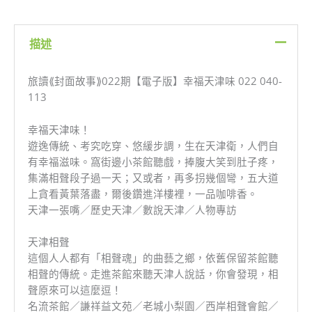
版】
幸
福
描述
天
津
旅讀⟪封面故事⟫022期【電子版】幸福天津味 022 040-
味
113
_R2L-
022
幸福天津味！
040-
遊逸傳統、考究吃穿、悠緩步調，生在天津衛，人們自
113
有幸福滋味。窩街邊小茶館聽戲，捧腹大笑到肚子疼，
數
集滿相聲段子過一天；又或者，再多拐幾個彎，五大道
量
上貪看黃葉落盡，爾後鑽進洋樓裡，一品咖啡香。
天津一張嘴／歷史天津／數說天津／人物專訪
天津相聲
這個人人都有「相聲魂」的曲藝之鄉，依舊保留茶館聽
相聲的傳統。走進茶館來聽天津人說話，你會發現，相
聲原來可以這麼逗！
名流茶館／謙祥益文苑／老城小梨園／西岸相聲會館／