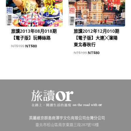
旅讀2013年08月018期
旅讀2012年12月010期
【電子版】玩轉絲路
【電子版】大連╳瀋陽
東北春秋行
NT$
199
NT$
80
NT$
199
NT$
80
英屬維京群島商澤宇文化有限公司台灣分公司
臺北市松山區南京東路三段287號10樓