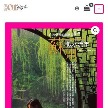
跳
至
主
要
內
容