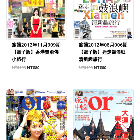
旅讀2012年11月009期
旅讀2012年08月006期
【電子版】香港賣飛佛
【電子版】迷走鼓浪嶼
小旅行
清新趣旅行
NT$
199
NT$
80
NT$
199
NT$
80
原
目
原
目
始
前
始
前
價
價
價
價
格：
格：
格：
格：
NT$199。
NT$80。
NT$199。
NT$80。