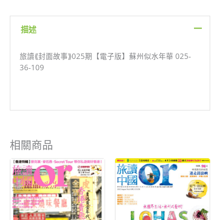
蘇
州
描述
似
水
旅讀⟪封面故事⟫025期【電子版】蘇州似水年華 025-
年
36-109
華
_R2L-
025-
36-
109
數
量
相關商品
原
目
原
目
始
前
始
前
價
價
價
價
格：
格：
格：
格：
NT$199。
NT$80。
NT$199。
NT$80。