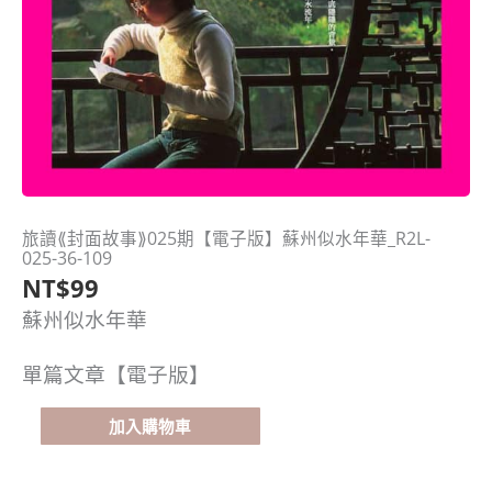
旅讀⟪封面故事⟫025期【電子版】蘇州似水年華_R2L-
旅
025-36-109
讀
NT$
99
⟪封
面
蘇州似水年華
故
事⟫
單篇文章【電子版】
025
期
加入購物車
【電
子
版】