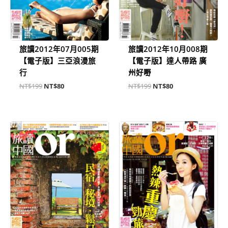
旅讀2012年07月005期
旅讀2012年10月008期
【電子版】三亞浪漫旅
【電子版】達人帶路 廣
行
州好嘢
NT$
199
NT$
80
NT$
199
NT$
80
原
目
原
目
始
前
始
前
價
價
價
價
格：
格：
格：
格：
NT$199。
NT$80。
NT$199。
NT$80。