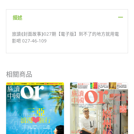
到
不
描述
了
的
旅讀⟪封面故事⟫027期【電子版】到不了的地方就用電
地
影吧 027-46-109
方
就
用
電
影
相關商品
吧
數
原
目
原
目
量
始
前
始
前
價
價
價
價
格：
格：
格：
格：
NT$199。
NT$80。
NT$199。
NT$80。