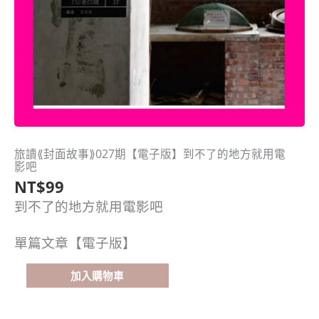
旅讀⟪封面故事⟫027期【電子版】到不了的地方就用電
旅
影吧
讀
NT$
99
⟪封
面
到不了的地方就用電影吧
故
事⟫
單篇文章【電子版】
027
期
加入購物車
【電
子
版】