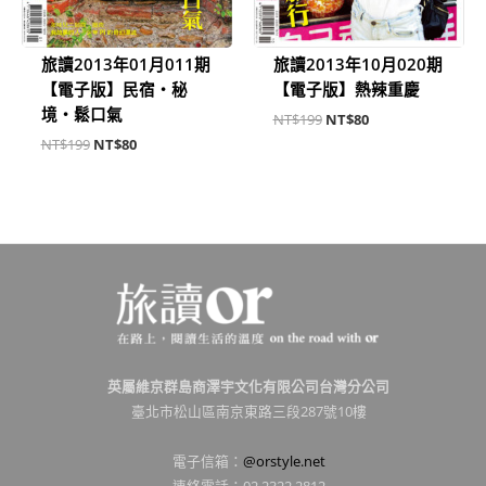
旅讀2013年01月011期
旅讀2013年10月020期
【電子版】民宿‧秘
【電子版】熱辣重慶
境‧鬆口氣
NT$
199
NT$
80
NT$
199
NT$
80
英屬維京群島商澤宇文化有限公司台灣分公司
臺北市松山區南京東路三段287號10樓
電子信箱：
@orstyle.net
連絡電話：02 2322 2812