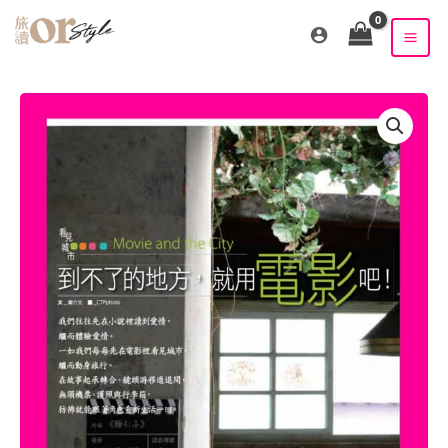
跳
至
主
要
內
容