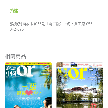
版】
上
描述
海，
夢
工
旅讀⟪封面故事⟫056期【電子版】上海，夢工廠 056-
廠
042-095
數
量
相關商品
原
目
原
目
始
前
始
前
價
價
價
價
格：
格：
格：
格：
NT$199。
NT$80。
NT$199。
NT$80。