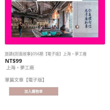
旅讀⟪封面故事⟫056期【電子版】上海，夢工廠
旅
NT$
99
讀
⟪封
上海，夢工廠
面
故
單篇文章【電子版】
事⟫
056
加入購物車
期
【電
子