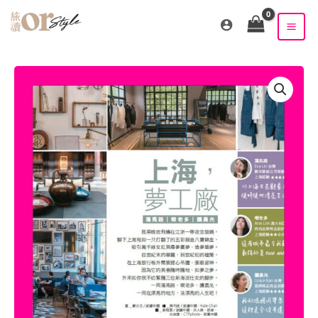
跳
至
主
要
內
容