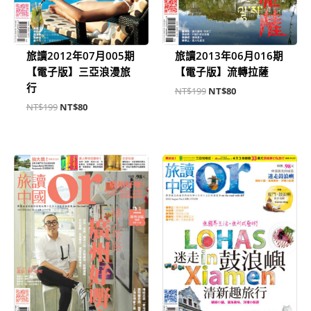
旅讀2012年07月005期
旅讀2013年06月016期
【電子版】三亞浪漫旅
【電子版】流轉拉薩
行
NT$
199
NT$
80
NT$
199
NT$
80
原
目
原
目
始
前
始
前
價
價
價
價
格：
格：
格：
格：
NT$199。
NT$80。
NT$199。
NT$80。