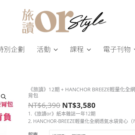
特別企劃
活動
課程
電子刊物
原
目
《旅讀》12期 + HANCHOR BREEZE輕量化
《旅
背包
始
前
讀》
NT$
6,390
NT$
3,580
價
價
12
格：
格：
期
1.《旅讀or》紙本雜誌一年12期
NT$6,390。
NT$3,580
+
2. HANCHOR-BREEZE輕量化全網透氣水袋背心（
HANCHOR
起寄