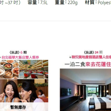
原
目
原
目
始
前
始
前
價
價
價
價
格：
格：
格：
格：
NT$5,100。
NT$1,880。
NT$18,000。
NT$8,9
暫無庫存