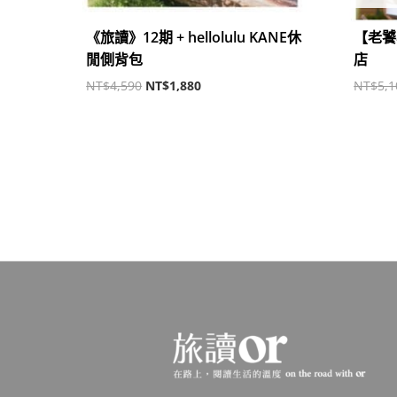
《旅讀》12期 + hellolulu KANE休
【老饕
閒側背包
店
NT$
4,590
NT$
1,880
NT$
5,1