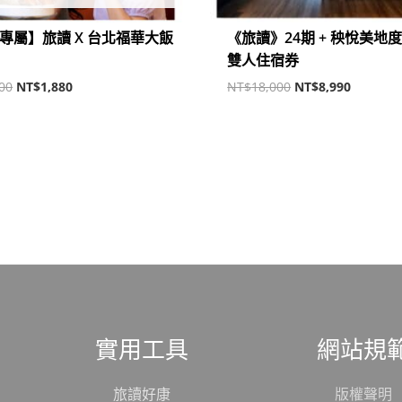
專屬】旅讀 X 台北福華大飯
《旅讀》24期 + 秧悅美地
雙人住宿券
00
NT$
1,880
NT$
18,000
NT$
8,990
實用工具
網站規
旅讀好康
版權聲明