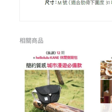
相關商品
原
目
始
前
價
價
格：
格：
NT$4,590。
NT$1,880。