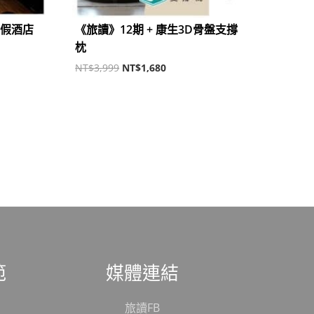
度假酒店
《旅讀》12期 + 康生3D骨盤支撐
枕
NT$
3,999
NT$
1,680
範
媒體連結
旅讀FB