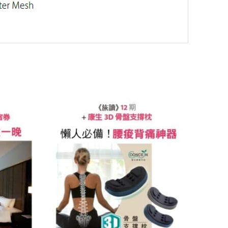
原
目
始
前
價
價
格：
格：
90。
NT$3,999。
NT$1,680。