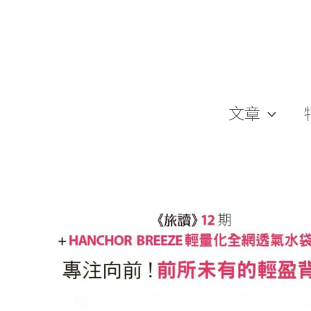
跳
至
主
要
內
容
文章