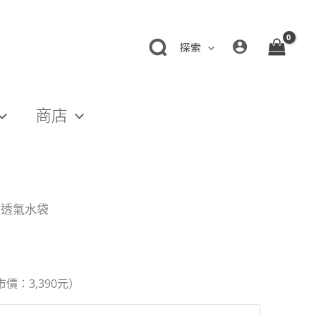
探索
商店
全網透氣水袋
。
市價：3,390元）