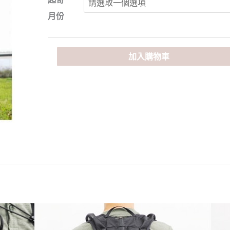
BREEZE
輕
月份
量
化
全
加入購物車
網
透
氣
水
袋
背
包
數
量