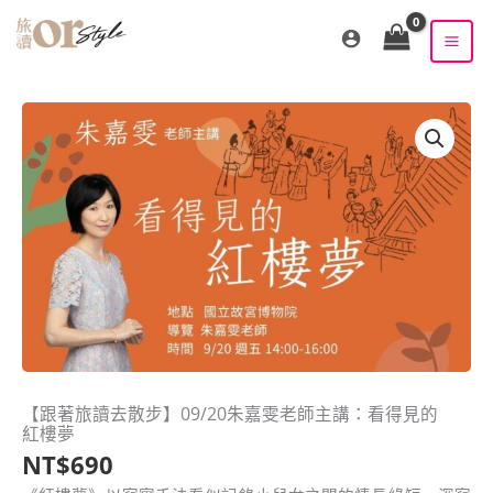
跳
至
主
要
內
容
【跟著旅讀去散步】09/20朱嘉雯老師主講：看得見的
紅樓夢
NT$
690