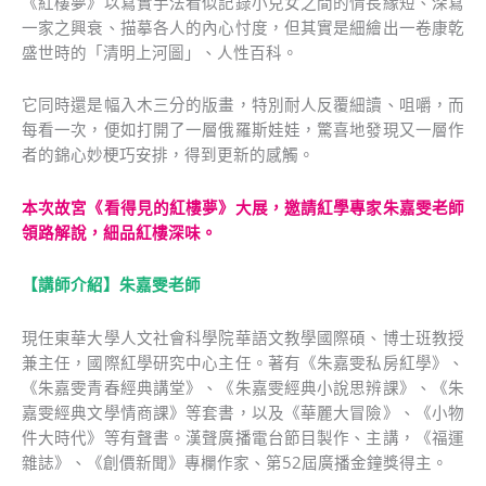
《紅樓夢》以寫實手法看似記錄小兒女之間的情長緣短、深寫
一家之興衰、描摹各人的內心忖度，但其實是細繪出一卷康乾
盛世時的「清明上河圖」、人性百科。
它同時還是幅入木三分的版畫，特別耐人反覆細讀、咀嚼，而
每看一次，便如打開了一層俄羅斯娃娃，驚喜地發現又一層作
者的錦心妙梗巧安排，得到更新的感觸。
本次故宮《看得見的紅樓夢》大展，邀請紅學專家朱嘉雯老師
領路解說，細品紅樓深味。
【講師介紹】朱嘉雯老師
現任東華大學人文社會科學院華語文教學國際碩、博士班教授
兼主任，國際紅學研究中心主任。著有《朱嘉雯私房紅學》、
《朱嘉雯青春經典講堂》、《朱嘉雯經典小說思辨課》、《朱
嘉雯經典文學情商課》等套書，以及《華麗大冒險》、《小物
件大時代》等有聲書。漢聲廣播電台節目製作、主講，《福運
雜誌》、《創價新聞》專欄作家、第52屆廣播金鐘獎得主。