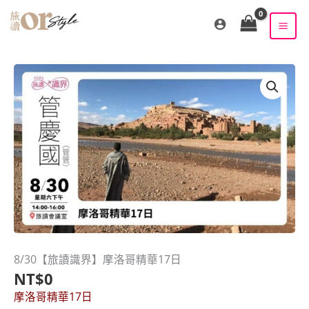
跳
至
主
要
內
容
8/30【旅讀識界】摩洛哥精華17日
NT$
0
摩洛哥精華17日