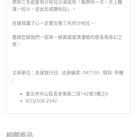
想到三毛追愛到沙哈拉沙漠寫到「每想你一次，天上飄
落一粒沙，從此形成撒哈拉」。
這讓我鐵了心一定要去看三毛的沙哈拉。
邀請您跟我們一起來一趟異國風情濃郁的摩洛哥奇幻之
旅。
主辦單位：金球旅行社 註冊編號: 047100 ; 類別: 甲種
;
臺北市中山區長安東路二段142號3樓之6
(02)2508-2942
相關商品