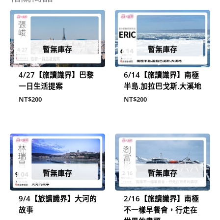
暫無庫存
暫無庫存
4/27【旅讀識界】巴黎
6/14【旅讀識界】南極
一日生活提案
半島.加拉巴戈斯.大溪地
NT$
200
NT$
200
暫無庫存
暫無庫存
9/4【旅讀識界】大河的
2/16【旅讀識界】南極
故事
不一樣早餐會，行走在