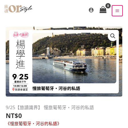
跳
至
主
要
內
容
9/25【旅讀識界】 慢旅葡萄牙・河谷的私語
NT$
0
《慢旅葡萄牙・河谷的私語》