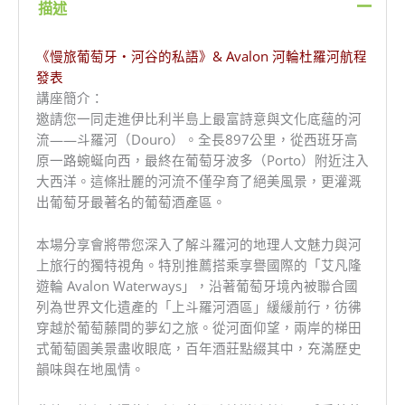
描述
《慢旅葡萄牙・河谷的私語》& Avalon 河輪杜羅河航程
發表
講座簡介：
邀請您一同走進伊比利半島上最富詩意與文化底蘊的河
流——斗羅河（Douro）。全長897公里，從西班牙高
原一路蜿蜒向西，最終在葡萄牙波多（Porto）附近注入
大西洋。這條壯麗的河流不僅孕育了絕美風景，更灌溉
出葡萄牙最著名的葡萄酒產區。
本場分享會將帶您深入了解斗羅河的地理人文魅力與河
上旅行的獨特視角。特別推薦搭乘享譽國際的「艾凡隆
遊輪 Avalon Waterways」，沿著葡萄牙境內被聯合國
列為世界文化遺產的「上斗羅河酒區」緩緩前行，彷彿
穿越於葡萄藤間的夢幻之旅。從河面仰望，兩岸的梯田
式葡萄園美景盡收眼底，百年酒莊點綴其中，充滿歷史
韻味與在地風情。