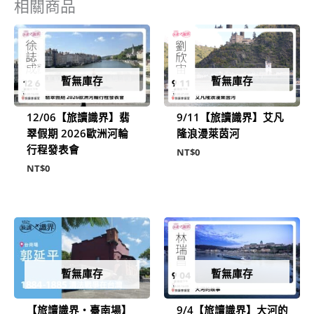
相關商品
暫無庫存
暫無庫存
12/06【旅讀識界】翡
9/11【旅讀識界】艾凡
翠假期 2026歐洲河輪
隆浪漫萊茵河
行程發表會
NT$
0
NT$
0
暫無庫存
暫無庫存
【旅讀識界‧臺南場】
9/4【旅讀識界】大河的