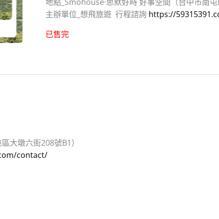
地點_Smohouse·思默好時 好事空間（台中市南屯
主辦單位_想飛旅遊 行程諮詢
https://59315391.
已售完
屯區大墩六街208號B1）
com/contact/