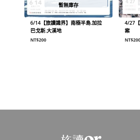
暫無庫存
6/14【旅讀識界】南極半島.加拉
4/2
巴戈斯.大溪地
案
NT$
200
NT$
20