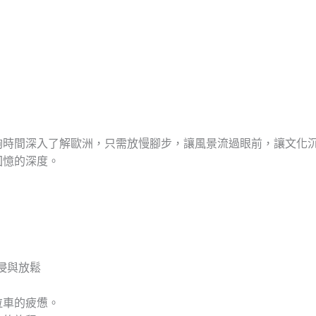
，
夠時間深入了解歐洲，只需放慢腳步，讓風景流過眼前，讓文化
回憶的深度。
浸與放鬆
拉車的疲憊。