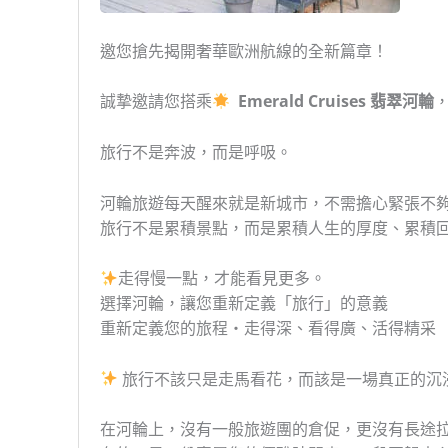
邀您搶先揭開奢華歐洲航線的全新篇章！
誠摯邀請您搭乘
Emerald Cruises 翡翠河輪
旅行不是奔波，而是呼吸。
河輪旅遊每天醒來就是新城市，不需擔心緊張不
旅行不是累積景點，而是累積人生的厚度、累積
走得慢一點，才能看見更多。
選擇河輪，讓您重新定義「旅行」的意義
重新定義您的旅程・走得深、看得廣、活得精采
旅行不該只是走馬看花，而該是一場真正的沉
在河輪上，沒有一般旅遊團的倉促，更沒有長途