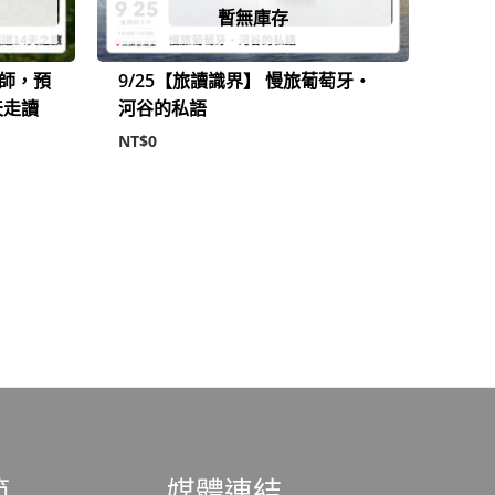
暫無庫存
老師，預
9/25【旅讀識界】 慢旅葡萄牙・
天走讀
河谷的私語
NT$
0
範
媒體連結