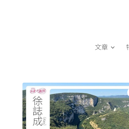
跳
至
主
要
內
容
文章