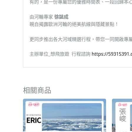
有的，是一份專屬您的優雅時間表、一段回歸本
由河輪專家
徐誌成
親自揭露歐洲河輪的絕美航線與隱藏景點！
更同步推出各大河域精選行程，帶您一同開啟專
主辦單位_想飛旅遊 行程諮詢
https://59315391.
相關商品