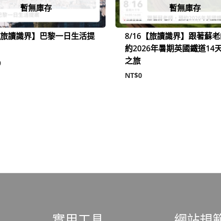
暫無庫存
暫無庫存
7【旅讀識界】巴黎一日生活提
8/16【旅讀識界】跟著蘇
約2026年暑期英國鐵道14
之旅
0
NT$
0
實用工具
網站規