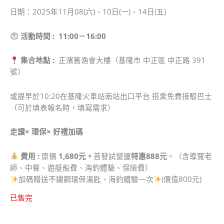
日期：2025年11月08(六)、10日(一)、14日(五)
活動時間 : 11:00－16:00
集合地點 :
正濱舊漁會大樓（基隆市 中正區 中正路 391
號）
或提早於10:20在基隆火車站南站出口平台 搭乘免費接駁巴士
（可於填表報名時，填寫需求）
走讀× 環保× 好禮加碼
費用 :
原價
1,680元。
首發試營運
特惠888
元
。（含導覽老
師、中餐、遊艇船費、海釣體驗、保險費）
加碼贈送不鏽鋼環保湯匙、海釣體驗一次
(價值800元)
已售完