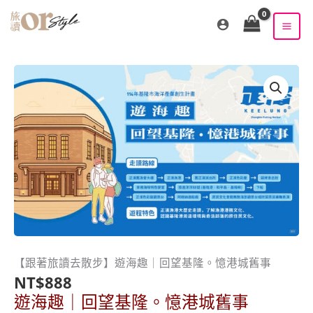
跳
至
主
要
內
容
【跟著旅讀去散步】遊海趣｜回望基隆。憶港城舊事
NT$
888
遊海趣｜回望基隆。憶港城舊事