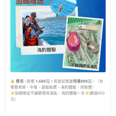
費用 :
原價
1,680元。
首發試營運
特惠888
元
。（含
導覽老師、中餐、遊艇船費、海釣體驗、保險費）
加碼贈送不鏽鋼環保湯匙、海釣體驗一次
(價值800
元)