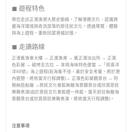
◼ 遊程特色
帶您走訪正濱漁港大歷史脈絡，了解港務文化、認識周
邊海洋環境與奇浩部落的原住民文化。透過導覽、體驗
與海上遊程，重新回望港城記憶。
◼ 走讀路線
正濱舊漁會大樓 → 正濱漁港 → 舊正濱派出所 → 正濱
色彩屋 → 碳烤吉古拉 → 享用海味特色便當 →「搭喜洋
洋88號」海上遊程(若海象不佳，基於安全考量，將於港
內遊憩，將依當天行程調整)→ 正濱色彩屋觀景台 → 阿
根納造船廠 →原民文化會館無敵海景觀景台或欣賞原民
樂舞表演(由於原民文化會館週一休館，當天前往無敵海
景觀景台或欣賞原民樂舞表演，將依當天行程調整)。
注意事項