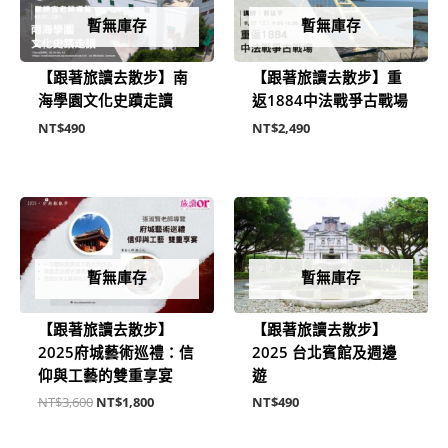
暫無庫存
暫無庫存
【跟著旅讀去散步】南
【跟著旅讀去散步】重
海學園文化史蹟走讀
返1884中法戰爭古戰場
NT$
490
NT$
2,490
原
目
始
前
價
價
格：
格：
NT$3,600。
NT$1,800。
暫無庫存
暫無庫存
【跟著旅讀去散步】
【跟著旅讀去散步】
2025府城藝術巡禮：信
2025 台北賓館及週邊
仰與工藝的雙重享宴
遊
NT$
3,600
NT$
1,800
NT$
490