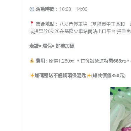
活動時間 :
10:00－14:00
集合地點 :
八尺門停車場（基隆市中正區和一路
或提早於09:20在基隆火車站南站出口平台 搭
走讀× 環保× 好禮加碼
費用 :
原價1,280元 。首發試營運
特惠666元
。
加碼贈送不鏽鋼環保湯匙
(總共價值350元)