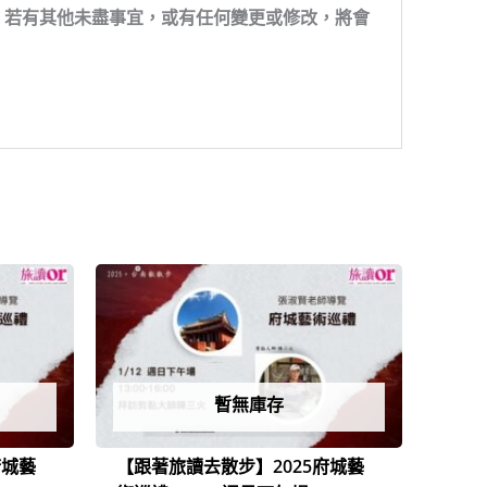
。若有其他未盡事宜，或有任何變更或修改，將會
。
原
目
始
前
價
價
格：
格：
NT$1,200。
NT$800。
暫無庫存
府城藝
【跟著旅讀去散步】2025府城藝