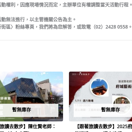
活動權利，因應現場情況而定，主辦單位有權調整當天活動行程
活動無法進行，以主管機關公告為主。
區〉粉絲專頁，我們將為您解答，或致電（02）2428 0558
原
目
始
前
價
價
格：
格：
NT$1,200。
NT$800。
暫無庫存
暫無庫存
旅讀去散步】陳仕賢老師：
【跟著旅讀去散步】2025