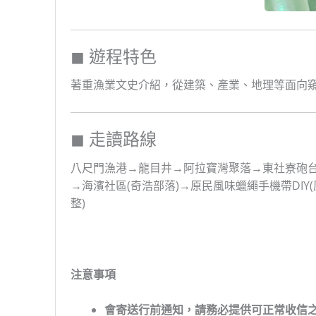
◼ 遊程特色
著重漁業文史介紹，從建築、產業、地理等面向窺
◼ 走讀路線
八尺門漁港→龍目井→阿拉寶灣聚落→東社寮砲台
→海濱社區(奇浩部落)→原民風味蠟繩手機帶DI
整)
注意事項
會寄送行前通知，請務必提供可正常收信