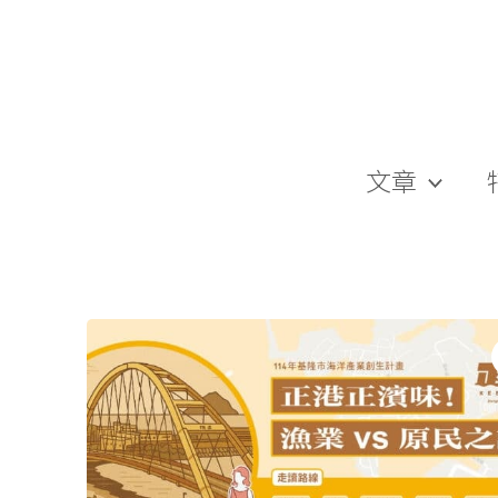
跳
至
主
要
內
容
文章