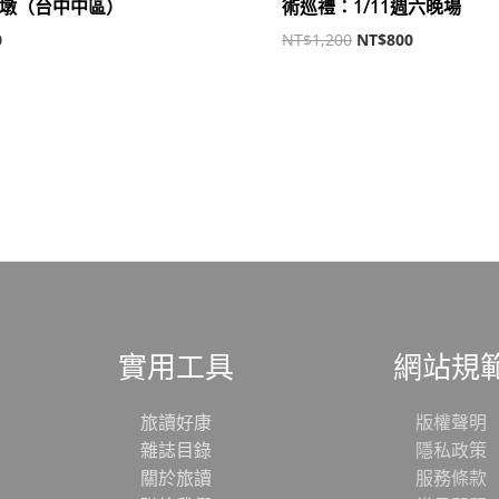
墩（台中中區）
術巡禮：1/11週六晚場
0
NT$
1,200
NT$
800
實用工具
網站規
旅讀好康
版權聲明
雜誌目錄
隱私政策
關於旅讀
服務條款