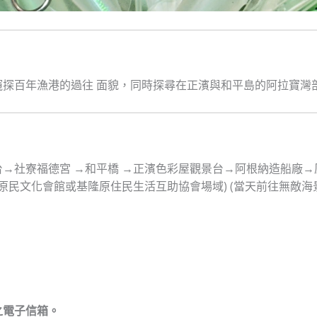
探百年漁港的過往 面貌，同時探尋在正濱與和平島的阿拉寶灣
→社寮福德宮 →和平橋 →正濱色彩屋觀景台→阿根納造船廠
Y(原民文化會館或基隆原住民生活互助協會場域) (當天前往無
之電子信箱。