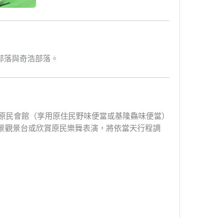
部落與奇浩部落。
→原民會館（享用原住民野味便當或基隆鱻味便當）
敵海景觀景台或欣賞原民樂舞表演，將依當天行程調