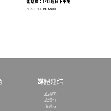
術巡禮：1/12週日下午場
NT$
1,200
NT$
800
範
媒體連結
旅讀FB
旅讀YT
旅讀IG