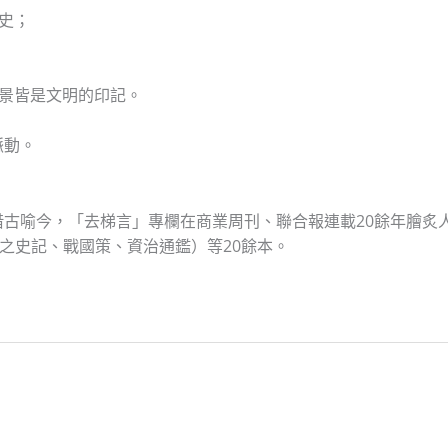
史；
地景皆是文明的印記。
脈動。
古喻今，「去梯言」專欄在商業周刊、聯合報連載20餘年膾炙
中之史記、戰國策、資治通鑑）等20餘本。