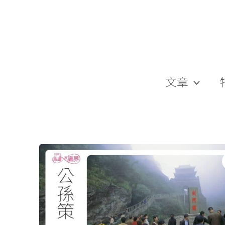
跳
至
主
要
內
容
文章