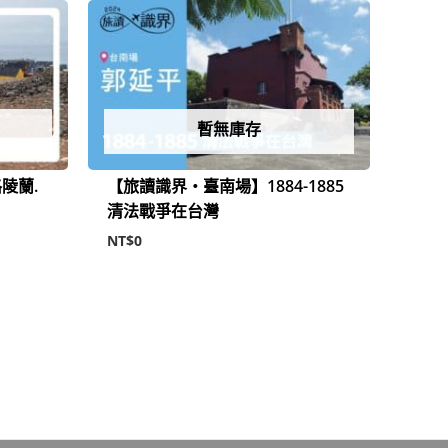
暫無庫存
陵蘭.
【旅讀識界‧臺南場】1884-1885
清法戰爭在台灣
NT$
0