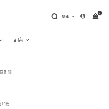
探索
商店
平原到關
10樓