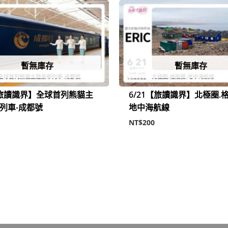
暫無庫存
暫無庫存
【旅讀識界】全球首列熊貓主
6/21【旅讀識界】北極圈.格
列車-成都號
地中海航線
NT$
200