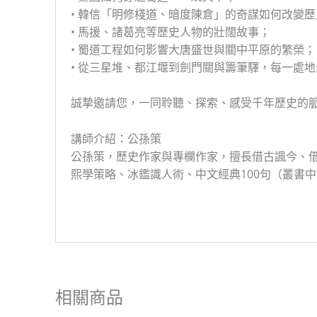
• 韓信「明修棧道、暗度陳倉」的奇謀如何改變歷
• 馬援、諸葛亮等歷史人物的壯闊故事；
• 蜀道工程如何影響大唐盛世與關中平原的繁榮；
• 從三星堆、都江堰到劍門關與籌筆驛，每一處
誠摯邀請您，一同聆聽、探索、感受千年歷史的
講師介紹：公孫策
公孫策，歷史作家與專欄作家，擅長借古諷今、借
熙學策略、冰鑑識人術、中文經典100句（叢書
相關商品