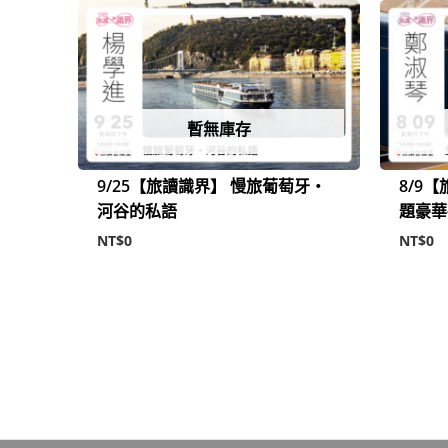
暫無庫存
9/25【旅讀識界】 慢旅葡萄牙・
8/9
河谷的私語
題豪華
NT$
0
NT$
0