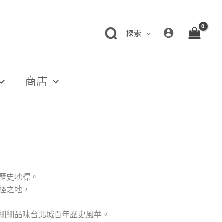
探索
商店
歷史地標。
經之地，
細細品味台北城百年歷史風華。