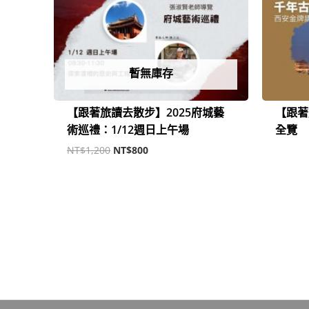
始
前
價
價
格：
格：
NT$1,200。
NT$800。
暫無庫存
【跟著旅讀去散步】2025府城藝
【跟著
術巡禮：1/12週日上午場
全覽
NT$
1,200
NT$
800