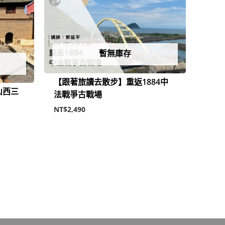
暫無庫存
【跟著旅讀去散步】重返1884中
山西三
法戰爭古戰場
NT$
2,490