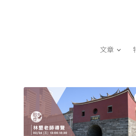
跳
至
主
要
內
容
文章