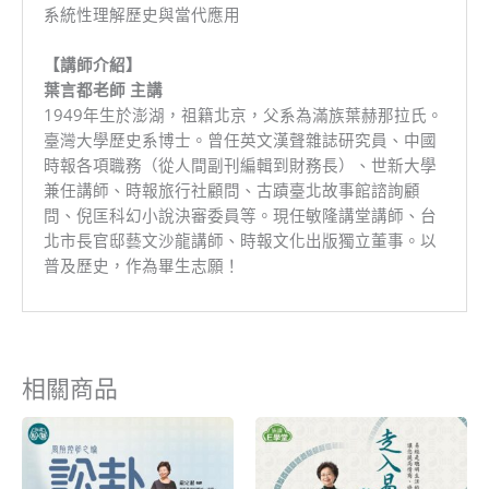
系統性理解歷史與當代應用
【講師介紹】
葉言都老師 主講
1949年生於澎湖，祖籍北京，父系為滿族葉赫那拉氏。
臺灣大學歷史系博士。曾任英文漢聲雜誌研究員、中國
時報各項職務（從人間副刊編輯到財務長）、世新大學
兼任講師、時報旅行社顧問、古蹟臺北故事館諮詢顧
問、倪匡科幻小說決審委員等。現任敏隆講堂講師、台
北市長官邸藝文沙龍講師、時報文化出版獨立董事。以
普及歷史，作為畢生志願！
相關商品
原
目
原
目
始
前
始
前
價
價
價
價
格：
格：
格：
格：