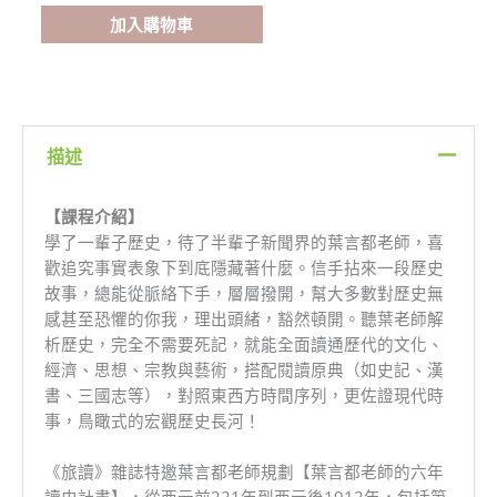
葉
加入購物車
言
都
老
師
_
描述
第
一
【課程介紹】
部
學了一輩子歷史，待了半輩子新聞界的葉言都老師，喜
序
歡追究事實表象下到底隱藏著什麼。信手拈來一段歷史
幕
故事，總能從脈絡下手，層層撥開，幫大多數對歷史無
數
感甚至恐懼的你我，理出頭緒，豁然頓開。聽葉老師解
量
析歷史，完全不需要死記，就能全面讀通歷代的文化、
經濟、思想、宗教與藝術，搭配閱讀原典（如史記、漢
書、三國志等），對照東西方時間序列，更佐證現代時
事，鳥瞰式的宏觀歷史長河！
《旅讀》雜誌特邀葉言都老師規劃【葉言都老師的六年