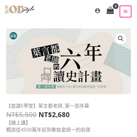
跳
至
主
要
內
容
原
目
【旅讀E學堂】葉言都老師_第一部序幕
【旅
始
前
NT$
5,500
NT$
2,680
讀
價
價
E
【線上課】
格：
格：
學
概說從4500萬年前到秦始皇統一的前夜
NT$5,500。
NT$2,680。
堂】