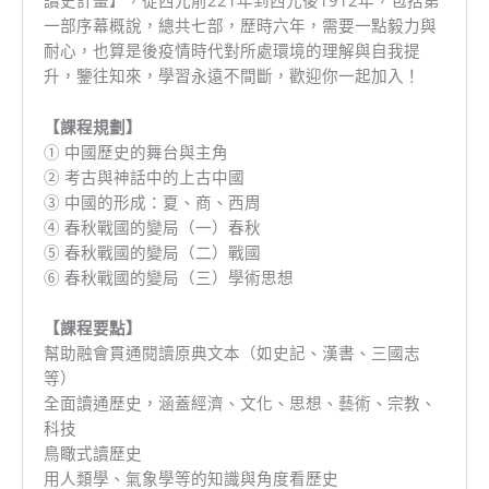
讀史計畫】，從西元前221年到西元後1912年，包括第
一部序幕概說，總共七部，歷時六年，需要一點毅力與
耐心，也算是後疫情時代對所處環境的理解與自我提
升，鑒往知來，學習永遠不間斷，歡迎你一起加入！
【課程規劃】
① 中國歷史的舞台與主角
② 考古與神話中的上古中國
③ 中國的形成：夏、商、西周
④ 春秋戰國的變局（一）春秋
⑤ 春秋戰國的變局（二）戰國
⑥ 春秋戰國的變局（三）學術思想
【課程要點】
幫助融會貫通閱讀原典文本（如史記、漢書、三國志
等）
全面讀通歷史，涵蓋經濟、文化、思想、藝術、宗教、
科技
鳥瞰式讀歷史
用人類學、氣象學等的知識與角度看歷史