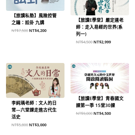
NT$7,500。
NT$4,200。
NT$4,500。
NT$2,999。
【旅讀私塾】風險控管
【旅讀E學堂】嚴定暹老
之鑰：訟卦 九講
師：走入易經的世界(系
NT$
7,500
NT$
4,200
列一)
NT$
4,500
NT$
2,999
原
目
原
目
始
前
始
前
價
價
價
價
格：
格：
格：
格：
NT$5,800。
NT$3,000。
NT$9,000。
NT$4,500。
【旅讀E學堂】青春國文
李純瑀老師：文人的日
課第一季 15堂30課
常—六堂課走進古代生
NT$
9,000
NT$
4,500
活史
NT$
5,800
NT$
3,000