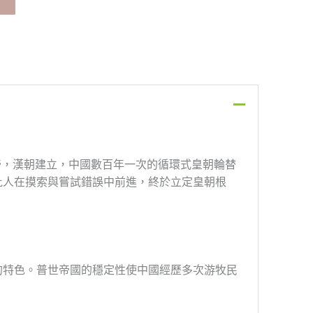
邦稱帝，漢朝建立，中國數百年一次的循環式皇朝輪替
批人在摸索與嘗試錯誤中前進，終於立定皇朝根
的特色。普世帝國的穩定性使中國經歷多次游牧民