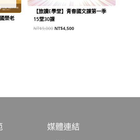
【旅讀E學堂】青春國文課第一季
蔡國榮老
15堂30課
NT$
9,000
NT$
4,500
範
媒體連結