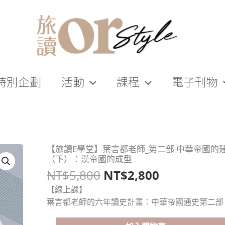
特別企劃
活動
課程
電子刊物
原
目
【旅讀E學堂】葉言都老師_第二部 中華帝國的
【旅
（下）：漢帝國的成型
始
前
讀
NT$
5,800
NT$
2,800
價
價
E
格：
格：
學
【線上課】
NT$5,800。
NT$2,800
堂】
葉言都老師的六年讀史計畫：中華帝國通史第二部
葉