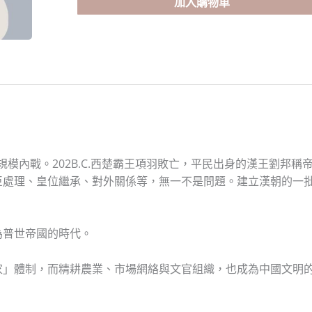
言
加入購物車
都
老
師
_
第
二
部
中
華
與大規模內戰。202B.C.西楚霸王項羽敗亡，平民出身的漢王劉
帝
臣處理、皇位繼承、對外關係等，無一不是問題。建立漢朝的一
國
的
建
為普世帝國的時代。
立
（下）：
家」體制，而精耕農業、市場網絡與文官組織，也成為中國文明
漢
。
帝