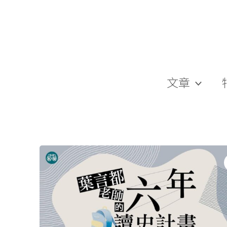
跳
至
主
要
內
容
文章