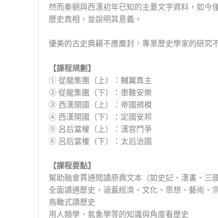
然而秦朝與西漢初年已知的主要文字資料，如今
歷史真相，並說明其意義。
優美的古史典籍不應塵封，專業歷史學家的研究
【課程規劃】
① 從龍集團（上）：輔翼真主
② 從龍集團（下）：患難安樂
③ 西漢開國（上）：帝國規模
④ 西漢開國（下）：定國安邦
⑤ 呂后當權（上）：漢宮鬥爭
⑥ 呂后當權（下）：太后治國
【課程要點】
幫助融會貫通閱讀原典文本（如史記、漢書、三
全面讀通歷史，涵蓋經濟、文化、思想、藝術、
鳥瞰式讀歷史
用人類學、氣象學等的知識與角度看歷史