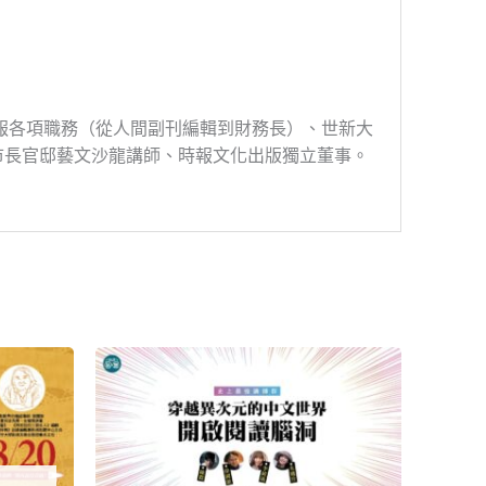
時報各項職務（從人間副刊編輯到財務長）、世新大
市長官邸藝文沙龍講師、時報文化出版獨立董事。
原
目
始
前
價
價
格：
格：
NT$9,000。
NT$4,500。