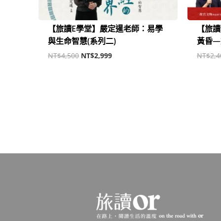
【旅讀E學堂】嚴定暹老師：易學
【旅讀
與生命智慧(系列二)
黃昏—
NT$
4,500
NT$
2,999
NT$
2,4