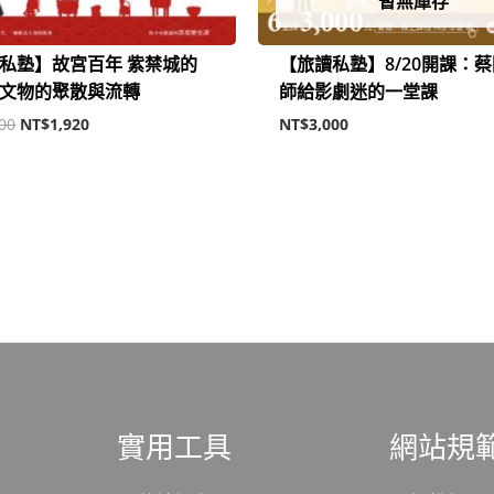
暫無庫存
私塾】故宮百年 紫禁城的
【旅讀私塾】8/20開課：
文物的聚散與流轉
師給影劇迷的一堂課
00
NT$
1,920
NT$
3,000
實用工具
網站規