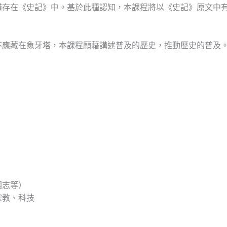
國
僅存在《史記》中。基於此種認知，本課程將以《史記》原文中
的
成
型
不應藏在象牙塔，本課程願藉講述普及的歷史，推動歷史的普及
數
量
國志等）
宗教、科技