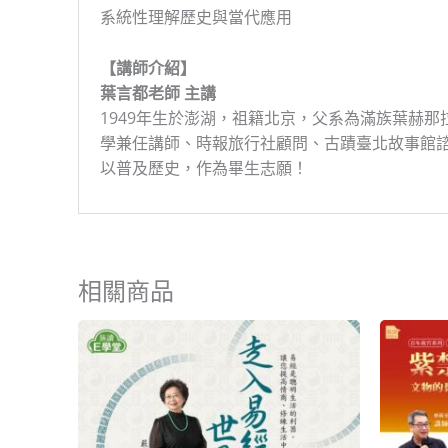
系統性理解歷史與當代應用
【講師介紹】
葉言都老師 主講
1949年生於澎湖，祖籍北京，父系為滿族葉赫
學兼任講師、時報旅行社顧問、古蹟臺北故事館
以普及歷史，作為畢生志願！
相關商品
原
目
始
前
價
價
格：
格：
NT$4,500。
NT$2,999。