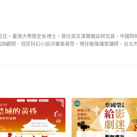
那拉氏。臺灣大學歷史系博士。曾任英文漢聲雜誌研究員、中國
諮詢顧問、倪匡科幻小說決審委員等。現任敏隆講堂講師、台北
原
目
始
前
價
價
格：
格：
NT$2,400。
NT$1,920。