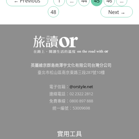
←
Previous
1
...
44
45
46
...
48
Next
→
英屬維京群島商澤宇文化有限公司台灣分公司
臺北市松山區南京東路三段287號10樓
電子信箱：
@orstyle.net
連絡電話：02 2322 2812
免費專線：0800 897 888
統一編號：53009698
實用工具