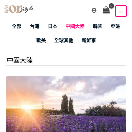
跳
至
主
Filter
要
全部
台灣
日本
中國大陸
韓國
亞洲
posts
內
by
容
歐美
全球其他
新鮮事
category
中國大陸