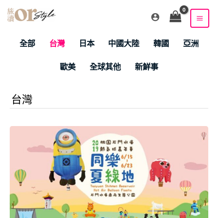
跳
至
主
Filter
要
全部
台灣
日本
中國大陸
韓國
亞洲
posts
內
by
容
歐美
全球其他
新鮮事
category
台灣