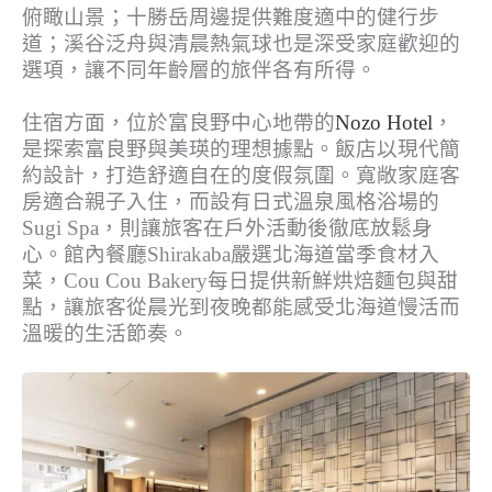
俯瞰山景；十勝岳周邊提供難度適中的健行步
道；溪谷泛舟與清晨熱氣球也是深受家庭歡迎的
選項，讓不同年齡層的旅伴各有所得。
住宿方面，位於富良野中心地帶的
Nozo Hotel
，
是探索富良野與美瑛的理想據點。飯店以現代簡
約設計，打造舒適自在的度假氛圍。寬敞家庭客
房適合親子入住，而設有日式溫泉風格浴場的
Sugi Spa，則讓旅客在戶外活動後徹底放鬆身
心。館內餐廳Shirakaba嚴選北海道當季食材入
菜，Cou Cou Bakery每日提供新鮮烘焙麵包與甜
點，讓旅客從晨光到夜晚都能感受北海道慢活而
溫暖的生活節奏。