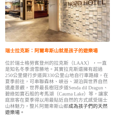
瑞士拉克斯：阿爾卑斯山就是孩子的遊樂場
位於瑞士格勞賓登州的拉克斯（LAAX），一直
是知名冬季滑雪勝地。其實拉克斯還擁有超過
250公里健行步道與330公里山地自行車路線，在
夏季前往，可串聯森林、峽谷、湖泊與世界自然
遺產景觀，世界最長樹冠步道Senda dil Dragun、
碧綠如寶石般的考馬湖（Cauma Lake）等，讓家
庭旅客在夏季得以用最貼近自然的方式感受瑞士
山林魅力，整片阿爾卑斯山都
成為孩子們的天然
遊樂場。