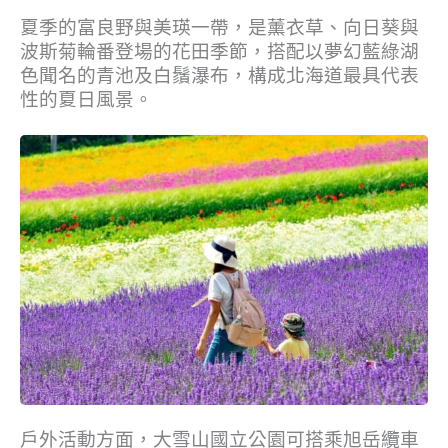
夏季的富良野與美瑛一帶，是薰衣草、向日葵與
波斯菊輪番登場的花田季節，搭配以夢幻藍綠湖
色聞名的青池及白鬚瀑布，構成北海道最具代表
性的夏日風景。
戶外活動方面，大雪山國立公園可搭乘旭岳纜車