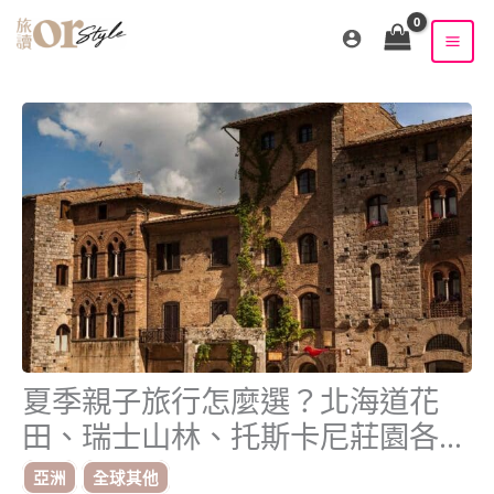
跳
至
主
要
內
容
夏季親子旅行怎麼選？北海道花
田、瑞士山林、托斯卡尼莊園各有
玩法
亞洲
全球其他