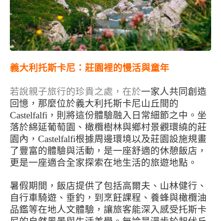
義大利托斯卡尼：莊園裡的慢活與童年
若說親子旅行的珍貴之處，在於
一家人共同創造
回憶，那麼位於義大利托斯卡尼山丘間的
Castelfalfi
，則將這份體驗融入日常細節之中。坐
落於綿延葡萄園、橄欖樹林與鄉村景觀環繞的莊
園內，Castelfalfi根據周邊環境以及莊園設施規畫
了豐富的體驗與活動，是一座舒適的休憩飯店，
更是一座適合全家探索在地生活的旅遊地點。
暑假期間，飯店提供了包括高爾夫、山林健行、
自行車騎遊、垂釣，到烹飪課程、養蜂與橄欖油
品鑑等在地人文體驗，讓旅客能深入感受托斯卡