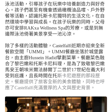
泳池活動，引導孩子在玩樂中培養創造力與好奇
心。孩子們甚至有機會透過橄欖油品嚐、戶外野
餐等活動，認識托斯卡尼獨特的生活文化，在自
然環境中學習與成長。在孩子玩樂的同時，父母
亦可安排RAKxa Wellness Spa的芳療，或是到無
邊際泳池倚著美景享受一池沁涼。
除了多樣的活動體驗，Castelfalfi近期亦迎來全新
餐飲空間「
UMMI
」。UMMI餐廳坐落於城堡露
台，由主廚Hussein Hadid擘劃菜單。餐廳菜色融
合了黎巴嫩和托斯卡尼料理，是為了致敬黎巴嫩
馬安王朝埃米爾法赫爾丁二世於17世紀在義大利
受到庇護，且長時間在托
斯卡尼遊歷的那段歷
史。餐廳提供了旅客全新的美食體驗，同時也呼
應了Castelfalfi充滿豐厚的人文與歷史背景。