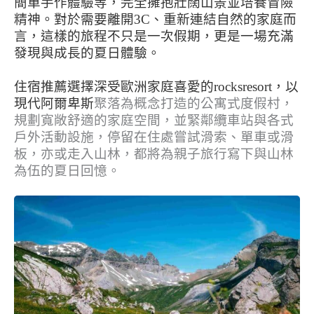
簡單手作體驗等，完全擁抱壯闊山景並培養冒險
精神。對於需要離開3C、重新連結自然的家庭而
言，這樣的旅程不只是一次假期，更是一場充滿
發現與成長的夏日體驗。
住宿推薦選擇深受歐洲家庭喜愛的
rocksresort
，以
現代阿爾卑斯
聚落為概念打造的公寓式度假村，
規劃寬敞舒適的家庭空間，並緊鄰纜車站與各式
戶外活動設施，停留在住處嘗試滑索、單車或滑
板，亦或走入山林，都將為親子旅行寫下與山林
為伍的夏日回憶。