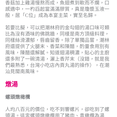
香菇加上雞湯慢熬而成，魚翅煮到軟而不爛，口
感適中，一杓舀起當滿滿膠質，真是瓊漿玉液一
般，居「C位」成為本宴主菜，實至名歸。
若要比擬，可以把潮林府的金勾翅的湯口味可類
比為沒有酒味的佛跳牆，同樣是南方頂級料理，
同樣絲滑濃郁，唇齒留香。除了單獨品嘗，潮林
府還提供了火腿末、香菜和陳醋，酌量食用別有
風味，陳醋還解膩。知道翅湯稠濃，貼心的主廚
還多附了一碗清湯，灑上香芹末（沒錯，就是我
們最熟悉，台灣小吃店內貢丸湯的操作），在潮
汕見閩南風味。
燉湯
螺頭燉橄欖
人均八百元的價位，吃不到響螺片，卻吃到了螺
頭湯。這盅螺頭燉橄欖用了豬肉、青橄欖為湯