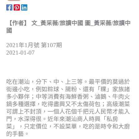
【作者】 文_黃采薇/旅讀中國 圖_黃采薇/旅讀中
國
2021年1月號 第107期
2021-01-07
吃在潮汕，分下、中、上三等。最平價的莫過於
街邊小吃，例如粽球、腸粉、還有「粿」家族諸
多小夥伴；中等消費有海鮮香粥、滷鵝、牛肉火
鍋多種選擇，吃得盡興又不太傷荷包；高級潮菜
可謂上不封頂，一個人花個千把元人民幣才能入
門，水深得很。近年來潮汕商人時興「私房
菜」，只定價位，不設菜單，吃的是時令和大廚
的手藝。