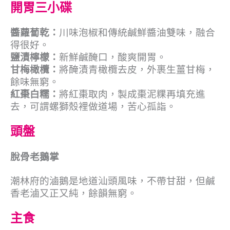
開胃三小碟
醬蘿蔔乾：
川味泡椒和傳統鹹鮮醬油雙味，融合
得很好。
鹽漬檸檬：
新鮮鹹醃口，酸爽開胃。
甘梅橄欖：
將醃漬青橄欖去皮，外裹生薑甘梅，
餘味無窮。
紅棗白糯：
將紅棗取肉，製成棗泥粿再填充進
去，可謂螺獅殼裡做道場，苦心孤詣。
頭盤
脫骨老鵝掌
潮林府的滷鵝是地道汕頭風味，不帶甘甜，但鹹
香老滷又正又純，餘韻無窮。
主食