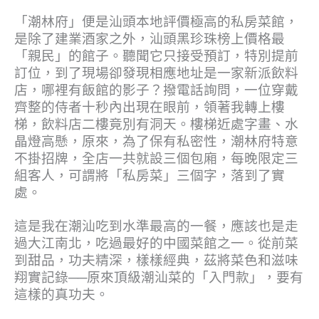
「潮林府」便是汕頭本地評價極高的私房菜館，
是除了建業酒家之外，汕頭黑珍珠榜上價格最
「親民」的館子。聽聞它只接受預訂，特別提前
訂位，到了現場卻發現相應地址是一家新派飲料
店，哪裡有飯館的影子？撥電話詢問，一位穿戴
齊整的侍者十秒內出現在眼前，領著我轉上樓
梯，飲料店二樓竟別有洞天。樓梯近處字畫、水
晶燈高懸，原來，為了保有私密性，潮林府特意
不掛招牌，全店一共就設三個包廂，每晚限定三
組客人，可謂將「私房菜」三個字，落到了實
處。
這是我在潮汕吃到水準最高的一餐，應該也是走
過大江南北，吃過最好的中國菜館之一。從前菜
到甜品，功夫精深，樣樣經典，茲將菜色和滋味
翔實記錄──原來頂級潮汕菜的「入門款」，要有
這樣的真功夫。