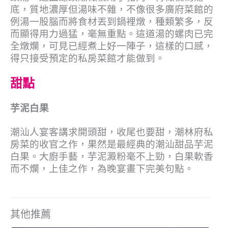
底，質地濃厚但湯味不雜，不像很多廣府菜館的
例湯一股腦而將食材丟到鍋裡燉，種類繁多，反
而顯得用力過猛，毫無重點。這道湯的螺肉已完
全燉爛，可見已經煮上好一陣子，這樣的口感，
得只接受預定的私房菜館才能做到。
甜點
芋泥白果
潮汕人宴客講求開頭甜，收尾也要甜，潮林府私
房菜的收官之作，果然是最經典的潮汕甜品芋泥
白果。大廚手藝，芋泥澱粉毫不上勁，白果軟香
而不爛，上佳之作，為晚宴畫下完美句點。
其他推薦