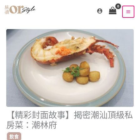
跳
至
主
要
內
容
【精彩封面故事】揭密潮汕頂級私
房菜：潮林府
飲食