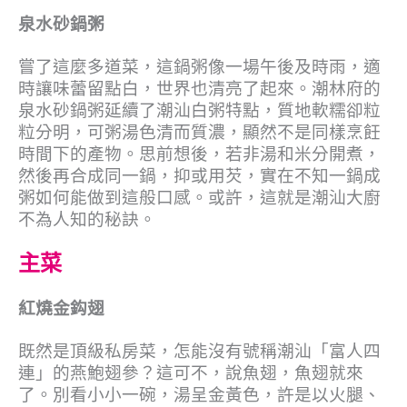
泉水砂鍋粥
嘗了這麼多道菜，這鍋粥像一場午後及時雨，適
時讓味蕾留點白，世界也清亮了起來。潮林府的
泉水砂鍋粥延續了潮汕白粥特點，質地軟糯卻粒
粒分明，可粥湯色清而質濃，顯然不是同樣烹飪
時間下的產物。思前想後，若非湯和米分開煮，
然後再合成同一鍋，抑或用芡，實在不知一鍋成
粥如何能做到這般口感。或許，這就是潮汕大廚
不為人知的秘訣。
主菜
紅燒金鈎翅
既然是頂級私房菜，怎能沒有號稱潮汕「富人四
連」的燕鮑翅參？這可不，說魚翅，魚翅就來
了。別看小小一碗，湯呈金黃色，許是以火腿、